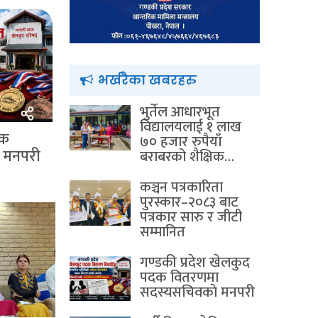
भर्खरैका खबरहरु
भुर्तेल आधारभूत
विद्यालयलाई १ लाख
दक
७० हजार रुपैयाँ
 मनपरी
बराबरको शैक्षिक…
कञ्चन पत्रकारिता
पुरस्कार–२०८३ बाट
पत्रकार सारु र जीटी
सम्मानित
गण्डकी प्रदेश खेलकुद
पदक वितरणमा
सदस्यसचिवकाे मनपरी