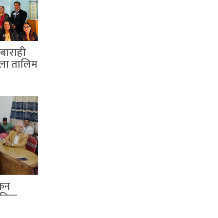
बाराही
कला तालिम
ोकन
ीतिक