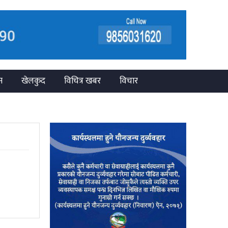
न
खेलकुद
विचित्र खबर
विचार