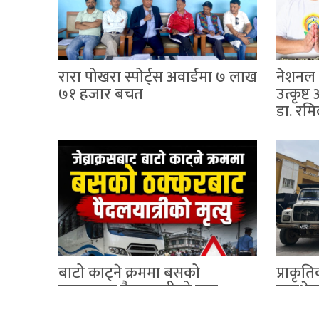
रारा पोखरा स्पोर्ट्स अवार्डमा ७ लाख
नेशनल ब
७१ हजार बचत
उत्कृष
डा. रम
बाटो काट्ने क्रममा बसको
प्राकृ
ठक्करबाट पैदलयात्रीको मृत्यु
स्काभेट
हजार ज