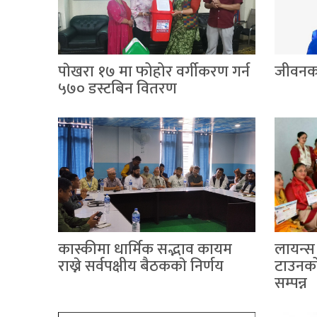
पाेखरा १७ मा फोहोर वर्गीकरण गर्न
जीवनका 
५७० डस्टबिन वितरण
कास्कीमा धार्मिक सद्भाव कायम
लायन्स
राख्ने सर्वपक्षीय बैठककाे निर्णय
टाउनको
सम्पन्न