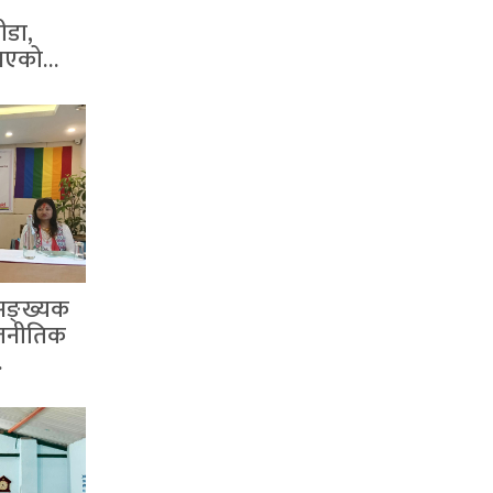
ीडा,
 गएको…
सङ्ख्यक
जनीतिक
…