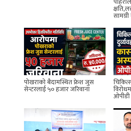
पहिराेल
क्षति,ल
सामग्री 
पोखराको बैदामस्थित फ्रेश जुस
चिकित्
सेन्टरलाई ५० हजार जरिवाना
विरोधम
ओपीडी 