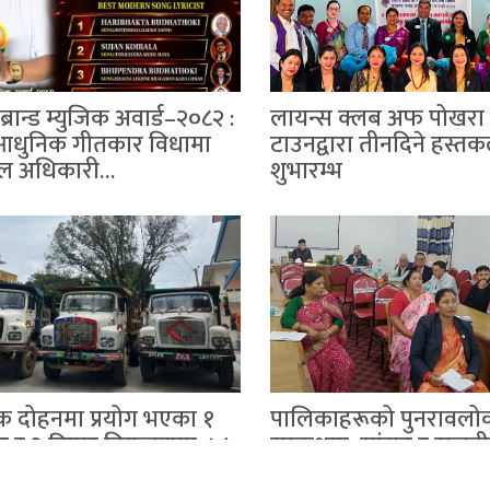
्रान्ड म्युजिक अवार्ड–२०८२ :
लायन्स क्लब अफ पोखरा 
्ट आधुनिक गीतकार विधामा
टाउनद्वारा तीनदिने हस्त
िल अधिकारी…
शुभारम्भ
तिक दोहनमा प्रयोग भएका १
पालिकाहरूको पुनरावल
र र ३ टिप्पर नियन्त्रणमा, ७५
सम्बन्धमा सांसद र राजन
रिवाना
दलहरूसंग छलफल