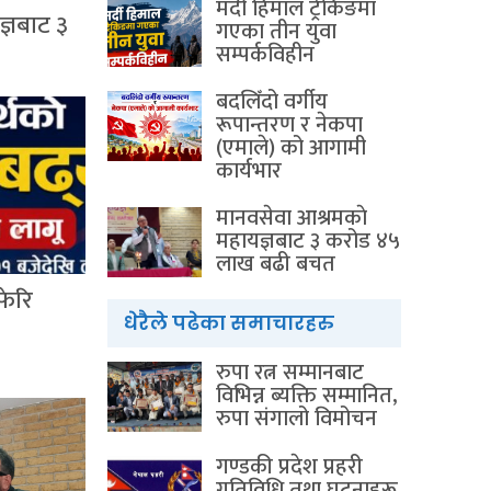
मर्दी हिमाल ट्रेकिङमा
ज्ञबाट ३
गएका तीन युवा
सम्पर्कविहीन
बदलिँदो वर्गीय
रूपान्तरण र नेकपा
(एमाले) को आगामी
कार्यभार
मानवसेवा आश्रमकाे‌
महायज्ञबाट ३ करोड ४५
लाख बढी बचत
फेरि
धेरैले पढेका समाचारहरु
रुपा रत्न सम्मानबाट
विभिन्न ब्यक्ति सम्मानित,
रुपा संगालो विमोचन
गण्डकी प्रदेश प्रहरी
गतिविधि तथा घटनाहरू