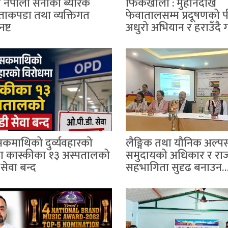
े नेपाली सेनाको ब्यारेक
फिर्केखोला : मुहानदेखि
त्ताकपडा तथा व्यक्तिगत
फेवातालसम्म प्रदूषणको प
नष्ट
अधुरो अभियान र हराउँदै
सकमाथिको दुर्व्यवहारको
लैङ्गिक तथा यौनिक अल्प
ा कास्कीका १३ अस्पतालको
समुदायको अधिकार र रा
सेवा बन्द
सहभागिता सुदृढ बनाउन