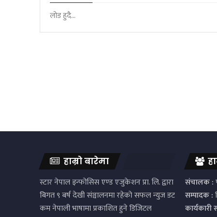
लोड हुदै...
हाम्रो बारेमा
हा
स्टार नेपाल इन्फोसिस एण्ड एजुकेशन प्रा. लि. द्वारा
संचालक :
प
बिगत ९ बर्ष देखी संञ्चालनमा रहेको सफल न्युज डट
सम्पादक :
द
कम नेपाली भाषामा प्रकाशित हुने डिजिटल
कार्यकारी 