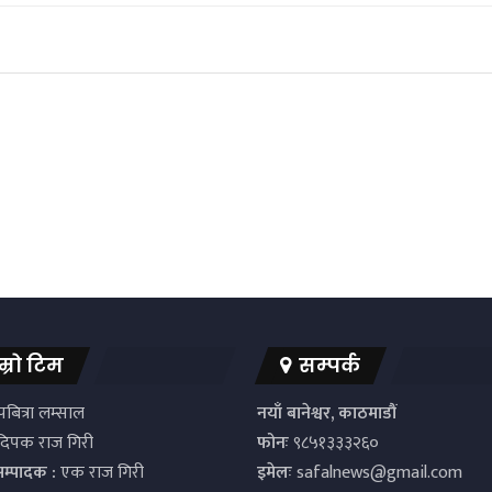
म्रो टिम
सम्पर्क
बित्रा लम्साल
नयाँ बानेश्वर, काठमाडौं
िपक राज गिरी
फोनः
९८५१३३३२६०
सम्पादक :
एक राज गिरी
इमेलः
safalnews@gmail.com