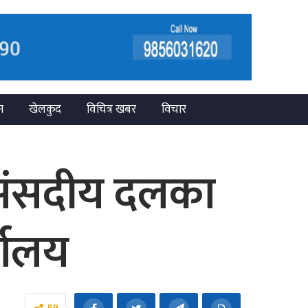
न
खेलकुद
विचित्र खबर
विचार
स संसदीय दलका
्यालय