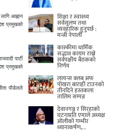
शिक्षा र स्वास्थ्य
 लागि आह्वान
सर्वसुलभ तथा
रदेश प्रमुखको
व्यवहारिक हुनुपर्छ :
मन्त्री नेपाली
कास्कीमा धार्मिक
सद्भाव कायम राख्ने
सर्वपक्षीय बैठककाे
ाजवादी पार्टी
निर्णय
देश प्रमुखको
लायन्स क्लब अफ
पोखरा बाराही टाउनको
सीता पौडेलले
तीनदिने हस्तकला
तालिम सम्पन्न
देवानगञ्ज र सिरहाको
घटनाप्रति एमाले अध्यक्ष
ओलीको गम्भीर
ध्यानाकर्षण,…