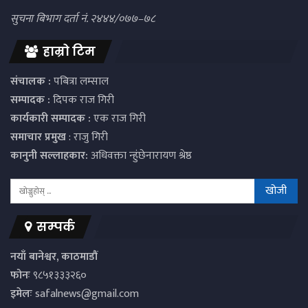
सुचना बिभाग दर्ता नं. २४४४/०७७–७८
हाम्रो टिम
संचालक :
पबित्रा लम्साल
सम्पादक :
दिपक राज गिरी
कार्यकारी सम्पादक :
एक राज गिरी
समाचार प्रमुख
: राजु गिरी
कानुनी सल्लाहकार:
अधिवक्ता न्हुंछेनारायण श्रेष्ठ
सम्पर्क
नयाँ बानेश्वर, काठमाडौं
फोनः
९८५१३३३२६०
इमेलः
safalnews@gmail.com