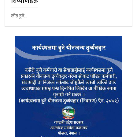
टिप्पणिहरु
लोड हुदै...