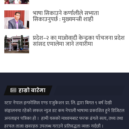
भाषा सिकाउने कर्णालीले सभ्यता
सिकाउनुपर्छ : मुख्यमन्त्री शाही
प्रदेश–२ का माओवादी केन्द्रका पाँचजना प्रदेश
सांसद एमालेमा जाने तयारीमा
हाम्रो बारेमा
स्टार नेपाल इन्फोसिस एण्ड एजुकेशन प्रा. लि. द्वारा बिगत ९ बर्ष देखी
संञ्चालनमा रहेको सफल न्युज डट कम नेपाली भाषामा प्रकाशित हुने डिजिटल
अनलाइन पत्रिका हो । हामी यसको माध्यमबाट फरक ढंगले सत्य, तथ्य तथा
हरपल ताजा खवरहरु उपलब्ध गराउने प्रतिवद्धता व्यक्त गर्दछौं ।