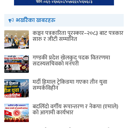
भर्खरैका खबरहरु
कञ्चन पत्रकारिता पुरस्कार–२०८३ बाट पत्रकार
सारु र जीटी सम्मानित
गण्डकी प्रदेश खेलकुद पदक वितरणमा
सदस्यसचिवकाे मनपरी
मर्दी हिमाल ट्रेकिङमा गएका तीन युवा
सम्पर्कविहीन
बदलिँदो वर्गीय रूपान्तरण र नेकपा (एमाले)
को आगामी कार्यभार