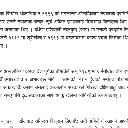
ो सियोल ओलम्पिक र १९९६ को एटलान्टा ओलम्पिकमा नेपालको प्रतिनिधित
एर उनले नेपालको चन्द्र–सूर्य अंकित झण्डालाई विश्वमाझ चिनाएका थि
जनाएका थिए । दक्षिण एसियाली खेलकुद (साग) मा उनको प्रदर्शन निक
 उनले १९९१ मा श्रीलंका र १९९३ मा बंगलादेशमा काश्य पदक जितेका थ
भए ।
गापुर र अस्ट्रेलिया जस्ता देश पुगेका बोगटीले सन् १९८९ मा जर्मनीबाट तीन 
ौँ उतारचढाव र अभावहरू भोगे । आमाको निधन हुँदाको मर्माहत पीडाम
्त सफलताकै कारण उनलाई तत्कालीन सरकारले ’गोरखा दक्षिणबाहु’ बाट स
िधा नभए पनि दृढ संकल्पका साथ आफू खेलमा लागिरहेको उनले बताए ।
जावान् छन् । खेलबाट सक्रिय विश्राम लिएपछि उनी अहिले गोरखाको आफ्नै