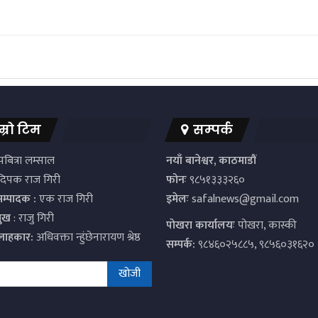
म्रो टिम
सम्पर्क
बित्रा लम्साल
नयाँ बानेश्वर, काठमाडौं
िपक राज गिरी
फोनः
९८५१३३३२६०
सम्पादक :
एक राज गिरी
इमेलः
safalnews@gmail.com
मुख
: राजु गिरी
पाेखरा कार्यालयः
पोखरा, कास्की
्लाहकार:
अधिवक्ता न्हुंछेनारायण श्रेष्ठ
सम्पर्क:
९८४६०२५८८५, ९८५६०३१६२०