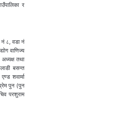
गाउँपालिका र
नं ८, वडा नं
्योग वाणिज्य
व अध्यक्ष तथा
खेलाडी बसन्त
एण्ड शवार्मा
्रेम पुन (पुन
चिव परशुराम