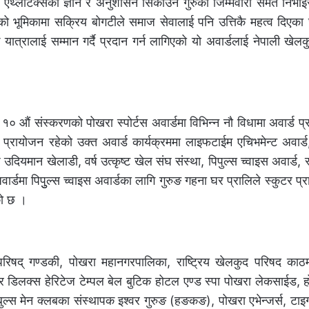
ई एथ्लेटिक्सको ज्ञान र अनुशासन सिकाउने गुरुको जिम्मेवारी समेत निभा
कको भूमिकामा सक्रिय बोगटीले समाज सेवालाई पनि उत्तिकै महत्व दिएक
्रालाई सम्मान गर्दै प्रदान गर्न लागिएको यो अवार्डलाई नेपाली खेल
० औं संस्करणको पोखरा स्पोर्टस अवार्डमा विभिन्न नौ विधामा अवार्ड प्
्रायोजन रहेको उक्त अवार्ड कार्यक्रममा लाइफटाईम एचिभमेन्ट अवार्ड, व
वर्ष उदियमान खेलाडी, वर्ष उत्कृष्ट खेल संघ संस्था, पिपुल्स च्वाइस अवार्ड, 
ार्डमा पिपुुल्स च्वाइस अवार्डका लागि गुरुङ गहना घर प्रालिले स्कुटर प्
को छ ।
रिषद् गण्डकी, पोखरा महानगरपालिका, राष्ट्रिय खेलकुद परिषद काठमाण
र डिलक्स हेरिटेज टेम्पल बेल बुटिक होटल एण्ड स्पा पोखरा लेकसाईड,
बुल्स मेन क्लबका संस्थापक इश्वर गुरुङ (हङकङ), पोखरा एभेन्जर्स, टा