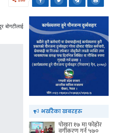
268
ुर बोगटीलाई
भर्खरैका खबरहरु
पाेखरा १७ मा फोहोर
वर्गीकरण गर्न ५७०