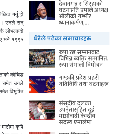
देवानगञ्ज र सिरहाको
घटनाप्रति एमाले अध्यक्ष
्व गर्नु हो
ओलीको गम्भीर
ध्यानाकर्षण,…
ए । उनले सन्
ै लोभलाग्दो
धेरैले पढेका समाचारहरु
िए भने १९९५
रुपा रत्न सम्मानबाट
विभिन्न ब्यक्ति सम्मानित,
रुपा संगालो विमोचन
हप्ताको कोचिङ
गण्डकी प्रदेश प्रहरी
गतिविधि तथा घटनाहरू
ा समेत उनले
मेत विभूषित
संसदीय दलका
उपनेतासहित दुई
माओवादी केन्द्रीय
सदस्य एमालेमा
 माटोमा कृषि