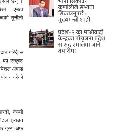
भाषा सिकाउने
इरहेका छन् ।
कर्णालीले सभ्यता
ा छन् । एउटा
सिकाउनुपर्छ :
कुदको सुनौलो
मुख्यमन्त्री शाही
प्रदेश–२ का माओवादी
केन्द्रका पाँचजना प्रदेश
सांसद एमालेमा जाने
तयारीमा
रदान गरिदै छ
र्ष उत्कृष्ट
स्पेशल अवार्ड
रायोजन गरेको
्डौ, केल्मी
 होटल क्राउन
इगर ग्रुप अफ