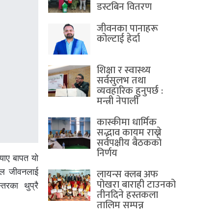
डस्टबिन वितरण
जीवनका पानाहरू
कोल्टाई हेर्दा
शिक्षा र स्वास्थ्य
सर्वसुलभ तथा
व्यवहारिक हुनुपर्छ :
मन्त्री नेपाली
कास्कीमा धार्मिक
सद्भाव कायम राख्ने
सर्वपक्षीय बैठककाे
निर्णय
¥याए बापत यो
लायन्स क्लब अफ
खेल जीवनलाई
पोखरा बाराही टाउनको
तरका थुप्रै
तीनदिने हस्तकला
तालिम सम्पन्न