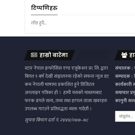
टिप्पणिहरु
लोड हुदै...
हाम्रो बारेमा
हा
स्टार नेपाल इन्फोसिस एण्ड एजुकेशन प्रा. लि. द्वारा
संचालक :
प
बिगत ९ बर्ष देखी संञ्चालनमा रहेको सफल न्युज डट
सम्पादक :
द
कम नेपाली भाषामा प्रकाशित हुने डिजिटल
कार्यकारी 
अनलाइन पत्रिका हो । हामी यसको माध्यमबाट
समाचार प्र
फरक ढंगले सत्य, तथ्य तथा हरपल ताजा खवरहरु
कानुनी सल
उपलब्ध गराउने प्रतिवद्धता व्यक्त गर्दछौं ।
सुचना बिभाग दर्ता नं. २४४४/०७७–७८