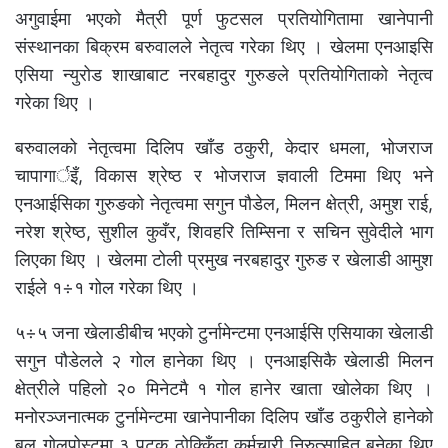
अगुवाईमा भएको मैत्री पूर्ण फुटसल प्रतियोगितामा खानेपानी
संस्थानका बिक्रम बरुवालले नेतृत्व गरेका थिए । खेलमा एनआइसि
एसिया न्युरोड शाखाबाट नरबहादुर गुरुङले प्रतियोगिताको नेतृत्व
गरेका थिए ।
बरुवालको नेतृत्वमा दिलिप खाँड ठकुरी, केदार धमला, भोजराज
चापागार्इँ, विकास श्रेष्ठ र भोजराज ज्ञवाली टिममा थिए भने
एनआईसिका गुरुङको नेतृत्वमा सगुन पौडेल, मिलन क्षेत्री, अमुश राई,
नरेश श्रेष्ठ, सुशील कुवँर, शिवहरि तिम्सिना र सचिन सुवेदीले भाग
लिएका थिए । खेलमा टोली प्रमुख नरबहादुर गुरुङ र खेलाडी आमुश
राईले १÷१ गोल गरेका थिए ।
५÷५ जना खेलाडीबीच भएको टुर्नामेन्टमा एनआईसि एसियाका खेलाडी
सगुन पौडेलले २ गोल हानेका थिए । एनआइसिकै खेलाडी मिलन
क्षेत्रीले पहिलो २० मिनेटमै १ गोल हानेर खाता खोलेका थिए ।
मनोरञ्जनात्मक टुर्नामेन्टमा खानेपानीका दिलिप खाँड ठकुरीले हानेको
बल गोलपोस्टमा ३ पटक ठोक्किँदा कर्मचारी निरुत्साहित बनेका थिए