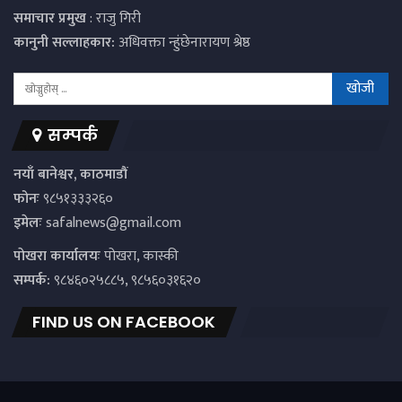
समाचार प्रमुख
: राजु गिरी
कानुनी सल्लाहकार:
अधिवक्ता न्हुंछेनारायण श्रेष्ठ
सम्पर्क
नयाँ बानेश्वर, काठमाडौं
फोनः
९८५१३३३२६०
इमेलः
safalnews@gmail.com
पाेखरा कार्यालयः
पोखरा, कास्की
सम्पर्क:
९८४६०२५८८५, ९८५६०३१६२०
FIND US ON FACEBOOK