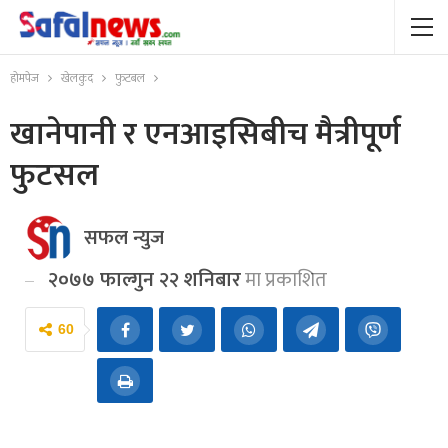
होमपेज
खेलकुद
फुटबल
खानेपानी र एनआइसिबीच मैत्रीपूर्ण
फुटसल
सफल न्युज
२०७७ फाल्गुन २२ शनिबार
मा प्रकाशित
60