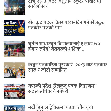
टीभीएस अर्बिटर विद्युतीय स्कुटर पाेखरामा
सार्वजनिक
खेलकुद पदक वितरण छानबिन गर्न खेलकुद
पत्रकार मञ्चकाे माग
भुर्तेल आधारभूत विद्यालयलाई १ लाख ७०
हजार रुपैयाँ बराबरको शैक्षिक…
कञ्चन पत्रकारिता पुरस्कार–२०८३ बाट पत्रकार
सारु र जीटी सम्मानित
गण्डकी प्रदेश खेलकुद पदक वितरणमा
सदस्यसचिवकाे मनपरी
मर्दी हिमाल ट्रेकिङमा गएका तीन युवा