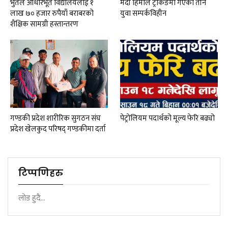
भुर्तेल आधारभूत विद्यालयलाई १
मर्दी हिमाल ट्रेकिङमा गएका तीन
लाख ७० हजार रुपैयाँ बराबरको
युवा सम्पर्कविहीन
शैक्षिक सामग्री हस्तान्तरण
गण्डकी प्रदेश शारीरिक सुगठन संघ
पेट्रोलियम पदार्थको मूल्य फेरि बढ्यो
प्रदेश खेलकुद परिषद् गण्डकीमा दर्ता
टिप्पणिहरु
लोड हुदै...