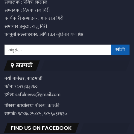
संचालक :
पबित्रा लम्साल
सम्पादक :
दिपक राज गिरी
कार्यकारी सम्पादक :
एक राज गिरी
समाचार प्रमुख
: राजु गिरी
कानुनी सल्लाहकार:
अधिवक्ता न्हुंछेनारायण श्रेष्ठ
सम्पर्क
नयाँ बानेश्वर, काठमाडौं
फोनः
९८५१३३३२६०
इमेलः
safalnews@gmail.com
पाेखरा कार्यालयः
पोखरा, कास्की
सम्पर्क:
९८४६०२५८८५, ९८५६०३१६२०
FIND US ON FACEBOOK