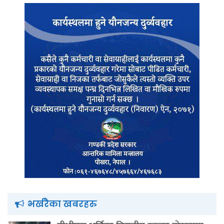
भर्खरैका खबरहरु