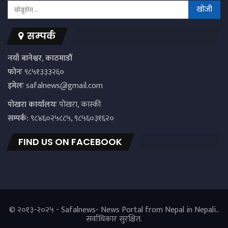
सम्पर्क
नयाँ बानेश्वर, काठमाडौं
फोनः
९८५१३३३२६०
इमेलः
safalnews@gmail.com
पाेखरा कार्यालयः
पोखरा, कास्की
सम्पर्क:
९८४६०२५८८५, ९८५६०३१६२०
FIND US ON FACEBOOK
© २०१३-२०२५ - Safalnews- News Portal from Nepal in Nepali..
सर्वाधिकार सुरक्षित.