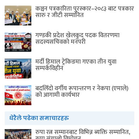
कञ्चन पत्रकारिता पुरस्कार–२०८३ बाट पत्रकार
सारु र जीटी सम्मानित
गण्डकी प्रदेश खेलकुद पदक वितरणमा
सदस्यसचिवकाे मनपरी
मर्दी हिमाल ट्रेकिङमा गएका तीन युवा
सम्पर्कविहीन
बदलिँदो वर्गीय रूपान्तरण र नेकपा (एमाले)
को आगामी कार्यभार
धेरैले पढेका समाचारहरु
रुपा रत्न सम्मानबाट विभिन्न ब्यक्ति सम्मानित,
रुपा संगालो विमोचन