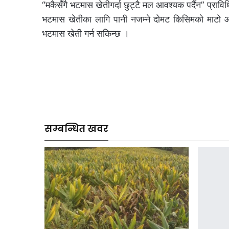
“मकैसँंगै भटमास खेतीगर्दा छुट्टै मल आवश्यक पर्दैन” प्रावि
भटमास खेतीका लागि पानी नजम्ने दोमट किसिमको माटो आ
भटमास खेती गर्न सकिन्छ ।
सम्बन्धित खवर