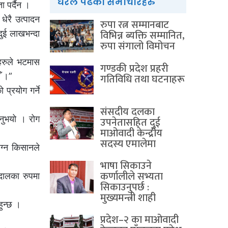
धेरैले पढेका समाचारहरु
 पर्दैन ।
धेरै उत्पादन
रुपा रत्न सम्मानबाट
विभिन्न ब्यक्ति सम्मानित,
दुई लाखभन्दा
रुपा संगालो विमोचन
यहरुले भटमास
गण्डकी प्रदेश प्रहरी
गतिविधि तथा घटनाहरू
ँ ।”
्रयोग गर्ने
संसदीय दलका
उनुभयो । रोग
उपनेतासहित दुई
माओवादी केन्द्रीय
सदस्य एमालेमा
ग्न किसानले
भाषा सिकाउने
कर्णालीले सभ्यता
दालका रुपमा
सिकाउनुपर्छ :
मुख्यमन्त्री शाही
हुन्छ ।
प्रदेश–२ का माओवादी