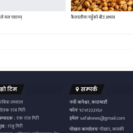
ले मल पाएनन्
कैलालीमा गहुँको बीउ अभाव
म्रो टिम
सम्पर्क
बित्रा लम्साल
नयाँ बानेश्वर, काठमाडौं
िपक राज गिरी
फोनः
९८५१३३३२६०
सम्पादक :
एक राज गिरी
इमेलः
safalnews@gmail.com
मुख
: राजु गिरी
पाेखरा कार्यालयः
पोखरा, कास्की