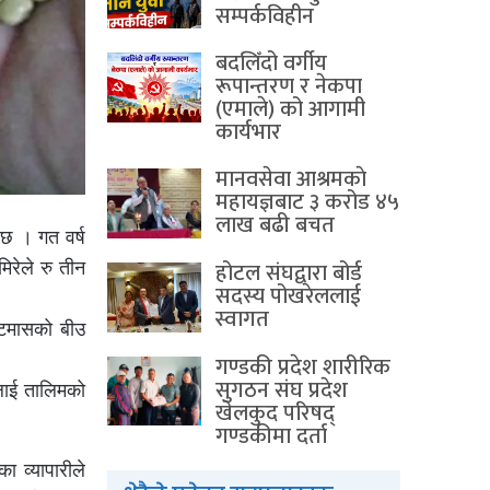
सम्पर्कविहीन
बदलिँदो वर्गीय
रूपान्तरण र नेकपा
(एमाले) को आगामी
कार्यभार
मानवसेवा आश्रमकाे‌
महायज्ञबाट ३ करोड ४५
लाख बढी बचत
 छ । गत वर्ष
होटल संघद्वारा बोर्ड
िरेले रु तीन
सदस्य पोखरेललाई
स्वागत
भटमासको बीउ
गण्डकी प्रदेश शारीरिक
सुगठन संघ प्रदेश
लाई तालिमको
खेलकुद परिषद्
गण्डकीमा दर्ता
 व्यापारीले