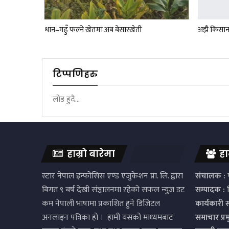
धान–गहुँ फल्ने खेतमा अब बेसारखेती
अझै किसान
टिप्पणिहरु
लोड हुदै...
हाम्रो बारेमा
हा
स्टार नेपाल इन्फोसिस एण्ड एजुकेशन प्रा. लि. द्वारा
संचालक :
प
बिगत ९ बर्ष देखी संञ्चालनमा रहेको सफल न्युज डट
सम्पादक :
द
कम नेपाली भाषामा प्रकाशित हुने डिजिटल
कार्यकारी 
अनलाइन पत्रिका हो । हामी यसको माध्यमबाट
समाचार प्र