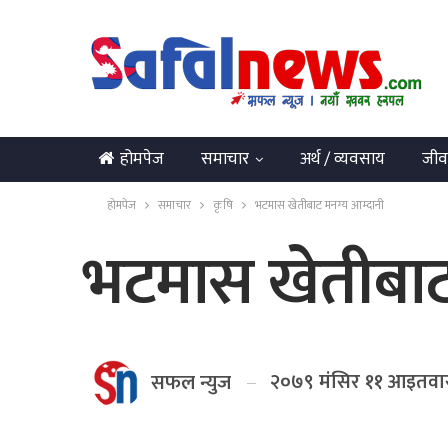
होमपेज
समाचार
अर्थ / व्यवसाय
जीव
English
होमपेज
समाचार
कृषि
भटमास खेतीबाट मनग्य आम्दानी
भटमास खेतीबाट
२०७९ मंसिर ११ आइतवा
सफल न्युज