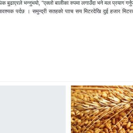
धिक बुढाएरले भन्नुभयो, “एक्लो बालीका रुपमा लगाउँदा भने मल प्रयाग गर्नु
वश्यक पर्दछ । समुन्द्री सतहको पााच सय मिटरदेखि दुई हजार मिटर