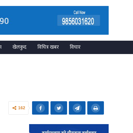
न
खेलकुद
विचित्र खबर
विचार
162