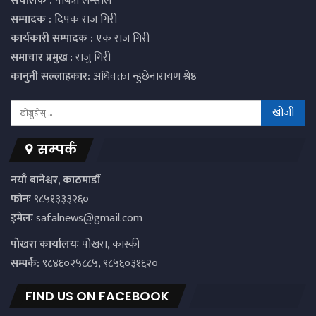
संचालक :
पबित्रा लम्साल
सम्पादक :
दिपक राज गिरी
कार्यकारी सम्पादक :
एक राज गिरी
समाचार प्रमुख
: राजु गिरी
कानुनी सल्लाहकार:
अधिवक्ता न्हुंछेनारायण श्रेष्ठ
सम्पर्क
नयाँ बानेश्वर, काठमाडौं
फोनः
९८५१३३३२६०
इमेलः
safalnews@gmail.com
पाेखरा कार्यालयः
पोखरा, कास्की
सम्पर्क:
९८४६०२५८८५, ९८५६०३१६२०
FIND US ON FACEBOOK