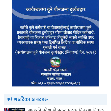
भर्खरैका खबरहरु
गण्डकी प्रदेश खेलकुद पदक वितरण विवाद: