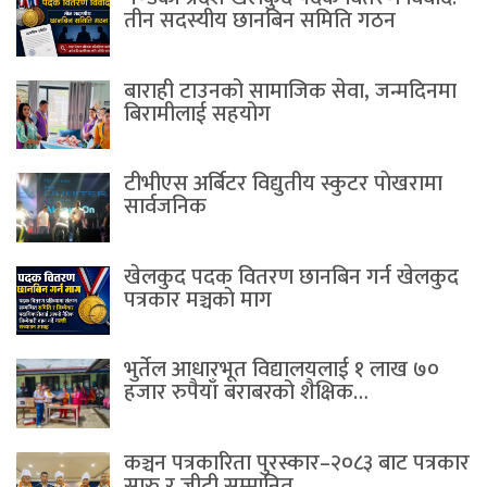
तीन सदस्यीय छानबिन समिति गठन
बाराही टाउनको सामाजिक सेवा, जन्मदिनमा
बिरामीलाई सहयोग
टीभीएस अर्बिटर विद्युतीय स्कुटर पाेखरामा
सार्वजनिक
खेलकुद पदक वितरण छानबिन गर्न खेलकुद
पत्रकार मञ्चकाे माग
भुर्तेल आधारभूत विद्यालयलाई १ लाख ७०
हजार रुपैयाँ बराबरको शैक्षिक…
कञ्चन पत्रकारिता पुरस्कार–२०८३ बाट पत्रकार
सारु र जीटी सम्मानित