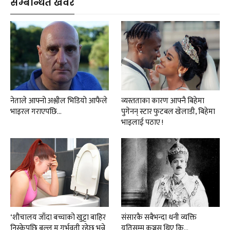
सम्बन्धित खवर
नेताले आफ्नो अश्लील भिडियो आफैले
व्यस्तताका कारण आफ्नै बिहेमा
भाइरल गराएपछि…
पुगेनन् स्टार फुटबल खेलाडी, बिहेमा
भाइलाई पठाए !
‘शौचालय जाँदा बच्चाको खुट्टा बाहिर
संसारकै सबैभन्दा धनी व्यक्ति
निस्केपछि बल्ल म गर्भवती रहेछु भन्ने
यतिसम्म कञ्जुस थिए कि…