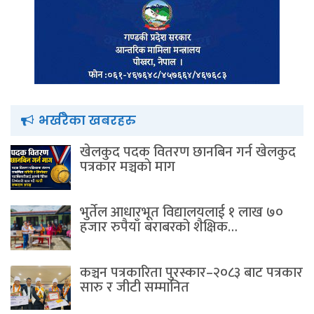
भर्खरैका खबरहरु
खेलकुद पदक वितरण छानबिन गर्न खेलकुद
पत्रकार मञ्चकाे माग
भुर्तेल आधारभूत विद्यालयलाई १ लाख ७०
हजार रुपैयाँ बराबरको शैक्षिक…
कञ्चन पत्रकारिता पुरस्कार–२०८३ बाट पत्रकार
सारु र जीटी सम्मानित