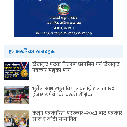
भर्खरैका खबरहरु
खेलकुद पदक वितरण छानबिन गर्न खेलकुद
पत्रकार मञ्चकाे माग
भुर्तेल आधारभूत विद्यालयलाई १ लाख ७०
हजार रुपैयाँ बराबरको शैक्षिक…
कञ्चन पत्रकारिता पुरस्कार–२०८३ बाट पत्रकार
सारु र जीटी सम्मानित