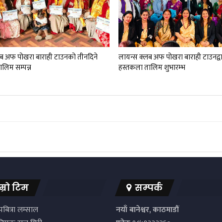
लब अफ पोखरा बाराही टाउनको तीनदिने
लायन्स क्लब अफ पोखरा बाराही टाउनद्वा
लिम सम्पन्न
हस्तकला तालिम शुभारम्भ
म्रो टिम
सम्पर्क
बित्रा लम्साल
नयाँ बानेश्वर, काठमाडौं