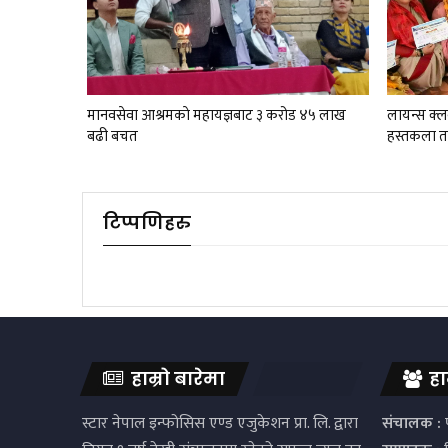
मानवसेवा आश्रमकाे‌ महायज्ञबाट ३ करोड ४५ लाख
लायन्स क्
बढी बचत
हस्तकला ता
टिप्पणिहरु
हाम्रो बारेमा
हा
स्टार नेपाल इन्फोसिस एण्ड एजुकेशन प्रा. लि. द्वारा
संचालक :
प