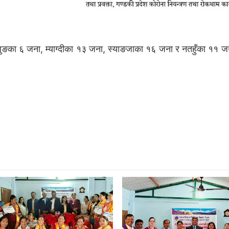
ुङका ६ जना, म्याग्दीका १३ जना, स्याङजाका १६ जना र नतहुँका ११ जन