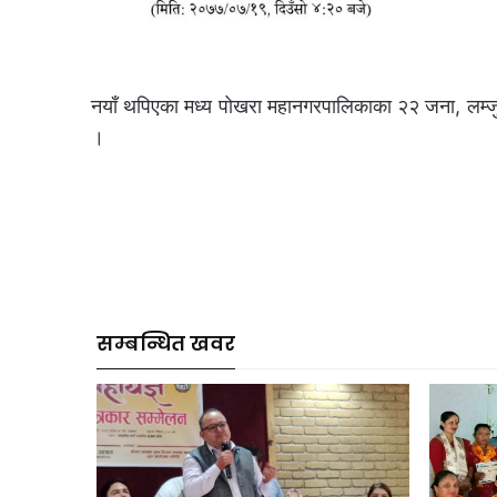
नयाँ थपिएका मध्य पोखरा महानगरपालिकाका २२ जना, लम्ज
।
सम्बन्धित खवर