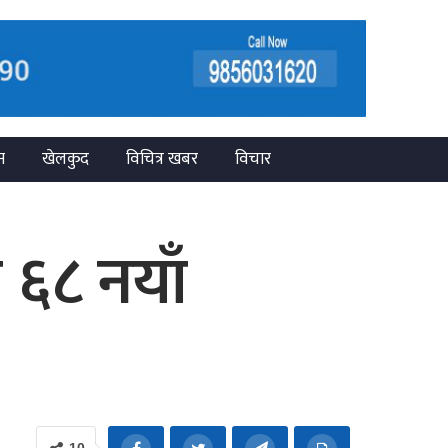
न
खेलकुद
विचित्र खबर
विचार
६८ नयाँ