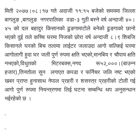
मिती २०७७।०८।१७ गते अदाजी ११:१५ बजेको समयमा जिल्ला
बागलुङ ,बागलुङ नगरपालिका वडा-३ गुठी बस्ने वर्ष अन्दाजी ४०।
४५ को दल बहादुर किसानको ढुङगामाटोले बनेको ढुङगाको छानो
भएको दुई तले कच्चि घरमा निजको छोरा वर्ष अन्दाजी ८।९ शिबजि
किसानले घरको बिच तलामा लाईटर जलाउदा आगो सल्किई घरमा
आगोलागी हुदा घर जली पुर्ण रुपमा क्षति भएको,मानबिय र चौपाय क्षति
नभएको,विधुतको मिटरबक्स,नगद रू५२,०००।(बाउन्न
हजार),तिनतोला सुन लगाएत कपडा र फर्निचर जलि नष्ट भएको
खबर प्राप्त हुनासाथ नेपाल प्रहरी र शसस्त्र प्रहरीको टोली गई
आगो पुर्ण रुपमा नियन्त्रणमा लिई घटना सम्बन्धि थप अनुसन्धान
भईरहेको छ ।