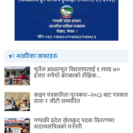
भर्खरैका खबरहरु
भुर्तेल आधारभूत विद्यालयलाई १ लाख ७०
हजार रुपैयाँ बराबरको शैक्षिक…
कञ्चन पत्रकारिता पुरस्कार–२०८३ बाट पत्रकार
सारु र जीटी सम्मानित
गण्डकी प्रदेश खेलकुद पदक वितरणमा
सदस्यसचिवकाे मनपरी