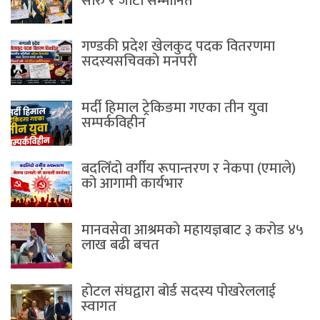
सारु र जीटी सम्मानित
गण्डकी प्रदेश खेलकुद पदक वितरणमा
सदस्यसचिवकाे मनपरी
मर्दी हिमाल ट्रेकिङमा गएका तीन युवा
सम्पर्कविहीन
बदलिँदो वर्गीय रूपान्तरण र नेकपा (एमाले)
को आगामी कार्यभार
मानवसेवा आश्रमकाे‌ महायज्ञबाट ३ करोड ४५
लाख बढी बचत
होटल संघद्वारा बोर्ड सदस्य पोखरेललाई
स्वागत