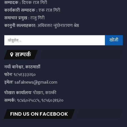
सम्पादक :
दिपक राज गिरी
कार्यकारी सम्पादक :
एक राज गिरी
समाचार प्रमुख
: राजु गिरी
कानुनी सल्लाहकार:
अधिवक्ता न्हुंछेनारायण श्रेष्ठ
सम्पर्क
नयाँ बानेश्वर, काठमाडौं
फोनः
९८५१३३३२६०
इमेलः
safalnews@gmail.com
पाेखरा कार्यालयः
पोखरा, कास्की
सम्पर्क:
९८४६०२५८८५, ९८५६०३१६२०
FIND US ON FACEBOOK