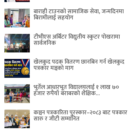
बाराही टाउनको सामाजिक सेवा, जन्मदिनमा
बिरामीलाई सहयोग
टीभीएस अर्बिटर विद्युतीय स्कुटर पाेखरामा
सार्वजनिक
खेलकुद पदक वितरण छानबिन गर्न खेलकुद
पत्रकार मञ्चकाे माग
भुर्तेल आधारभूत विद्यालयलाई १ लाख ७०
हजार रुपैयाँ बराबरको शैक्षिक…
कञ्चन पत्रकारिता पुरस्कार–२०८३ बाट पत्रकार
सारु र जीटी सम्मानित