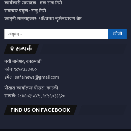
कार्यकारी सम्पादक :
एक राज गिरी
समाचार प्रमुख
: राजु गिरी
कानुनी सल्लाहकार:
अधिवक्ता न्हुंछेनारायण श्रेष्ठ
सम्पर्क
नयाँ बानेश्वर, काठमाडौं
फोनः
९८५१३३३२६०
इमेलः
safalnews@gmail.com
पाेखरा कार्यालयः
पोखरा, कास्की
सम्पर्क:
९८४६०२५८८५, ९८५६०३१६२०
FIND US ON FACEBOOK