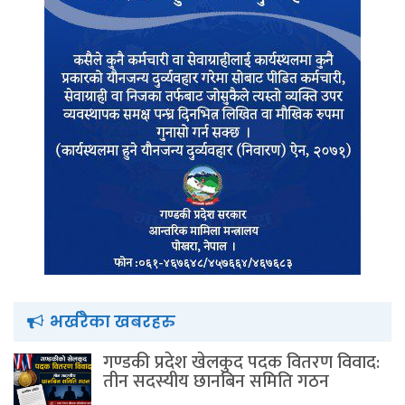
भर्खरैका खबरहरु
गण्डकी प्रदेश खेलकुद पदक वितरण विवाद:
तीन सदस्यीय छानबिन समिति गठन