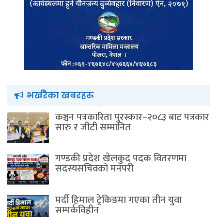
भर्खरैका खबरहरु
कञ्चन पत्रकारिता पुरस्कार–२०८३ बाट पत्रकार
सारु र जीटी सम्मानित
गण्डकी प्रदेश खेलकुद पदक वितरणमा
सदस्यसचिवकाे मनपरी
मर्दी हिमाल ट्रेकिङमा गएका तीन युवा
सम्पर्कविहीन