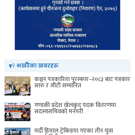
भर्खरैका खबरहरु
कञ्चन पत्रकारिता पुरस्कार–२०८३ बाट पत्रकार
सारु र जीटी सम्मानित
गण्डकी प्रदेश खेलकुद पदक वितरणमा
सदस्यसचिवकाे मनपरी
मर्दी हिमाल ट्रेकिङमा गएका तीन युवा