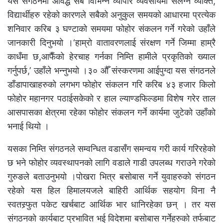
यस संगठनमा आवद्ध सबै विभिन्न व्यापार व्यवसायमा संलग्न व्यक्ति,
विद्यार्थीहरु रहेको कारणले सबैको अनुकुल समयको आधारमा प्रत्येक
शनिवार करिब ३ घण्टाको समयमा फोहोर संकलन गर्ने गरेको उहाँले
जानकारी दिनुभयो ।‘हाम्रो वातावरणलाई संरक्षण गर्ने जिम्मा हाम्रै
काधँमा छ,आफैँको हेरचाह गर्नका निम्ति हामीले प्रकृतिको ख्याल
गर्नुपर्छ,’ उहाँले भन्नुभयो ।३० औँ संस्करणमा आईपुग्दा यस संगठनले
डाँडापाखाहरुको लगभग फोहोर संकलन गरि करिब ४३ हजार किलो
फोहोर महानगर पठाईसकेको र हाल ल्याण्डफिल्डमा विशेष गरेर ताल
आसपासका क्षेत्रमा रहेका फोहोर संकलन गर्ने कार्यमा जुटेको उहाँको
भनाई थियो ।
यसका निम्ति संगठनले सम्वन्धित वडासँग समन्वय गरी कार्य गरिरहेको
छ भने फोहोर व्यवस्थापनको लागि वडाले गाडी उपलब्ध गराउने गरेको
गुरुङले बताउनुभयो ।पोखरा भित्र बसोबास गर्ने युवाहरुको संगठन
रहेको यस हिल हिमालयजले बाहिरी आर्थिक सहयोग विना नै
स्वतस्र्फुत पकेट खर्चबाट आर्थिक भार धानिरहेका छन् । तर यस
संगठनको कार्यबाट प्रभावित भई विदेशमा बसोबास गर्नेहरुको तर्फबाट