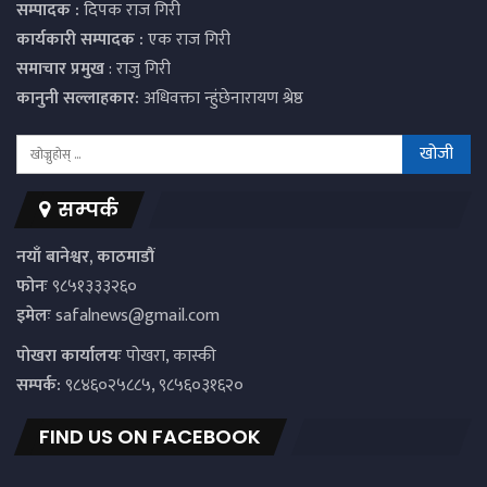
सम्पादक :
दिपक राज गिरी
कार्यकारी सम्पादक :
एक राज गिरी
समाचार प्रमुख
: राजु गिरी
कानुनी सल्लाहकार:
अधिवक्ता न्हुंछेनारायण श्रेष्ठ
सम्पर्क
नयाँ बानेश्वर, काठमाडौं
फोनः
९८५१३३३२६०
इमेलः
safalnews@gmail.com
पाेखरा कार्यालयः
पोखरा, कास्की
सम्पर्क:
९८४६०२५८८५, ९८५६०३१६२०
FIND US ON FACEBOOK