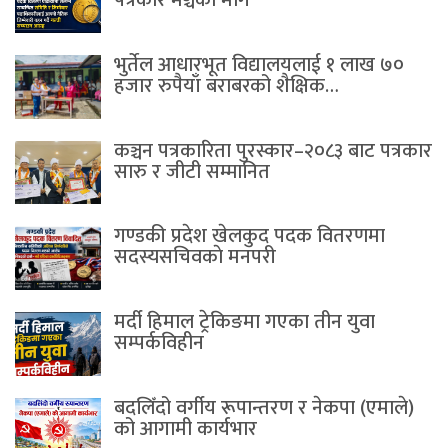
पत्रकार मञ्चकाे माग
भुर्तेल आधारभूत विद्यालयलाई १ लाख ७०
हजार रुपैयाँ बराबरको शैक्षिक…
कञ्चन पत्रकारिता पुरस्कार–२०८३ बाट पत्रकार
सारु र जीटी सम्मानित
गण्डकी प्रदेश खेलकुद पदक वितरणमा
सदस्यसचिवकाे मनपरी
मर्दी हिमाल ट्रेकिङमा गएका तीन युवा
सम्पर्कविहीन
बदलिँदो वर्गीय रूपान्तरण र नेकपा (एमाले)
को आगामी कार्यभार