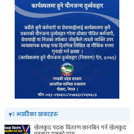
भर्खरैका खबरहरु
खेलकुद पदक वितरण छानबिन गर्न खेलकुद