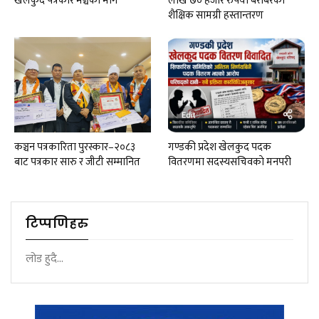
खेलकुद पत्रकार मञ्चकाे माग
लाख ७० हजार रुपैयाँ बराबरको
शैक्षिक सामग्री हस्तान्तरण
कञ्चन पत्रकारिता पुरस्कार–२०८३
गण्डकी प्रदेश खेलकुद पदक
बाट पत्रकार सारु र जीटी सम्मानित
वितरणमा सदस्यसचिवकाे मनपरी
टिप्पणिहरु
लोड हुदै...