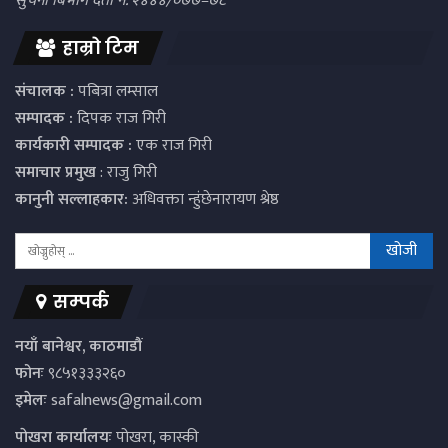
सुचना बिभाग दर्ता नं. २४४४/०७७–७८
हाम्रो टिम
संचालक :
पबित्रा लम्साल
सम्पादक :
दिपक राज गिरी
कार्यकारी सम्पादक :
एक राज गिरी
समाचार प्रमुख
: राजु गिरी
कानुनी सल्लाहकार:
अधिवक्ता न्हुंछेनारायण श्रेष्ठ
सम्पर्क
नयाँ बानेश्वर, काठमाडौं
फोनः
९८५१३३३२६०
इमेलः
safalnews@gmail.com
पाेखरा कार्यालयः
पोखरा, कास्की