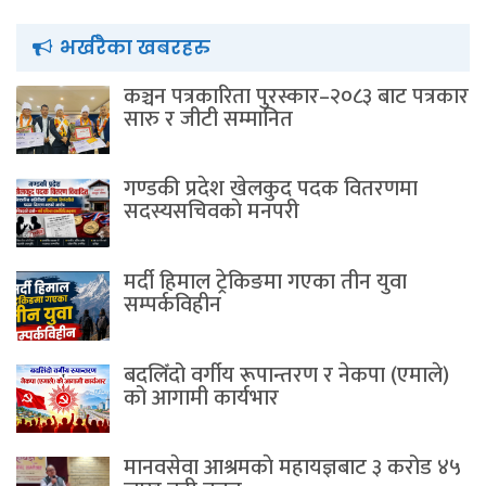
भर्खरैका खबरहरु
कञ्चन पत्रकारिता पुरस्कार–२०८३ बाट पत्रकार
सारु र जीटी सम्मानित
गण्डकी प्रदेश खेलकुद पदक वितरणमा
सदस्यसचिवकाे मनपरी
मर्दी हिमाल ट्रेकिङमा गएका तीन युवा
सम्पर्कविहीन
बदलिँदो वर्गीय रूपान्तरण र नेकपा (एमाले)
को आगामी कार्यभार
मानवसेवा आश्रमकाे‌ महायज्ञबाट ३ करोड ४५