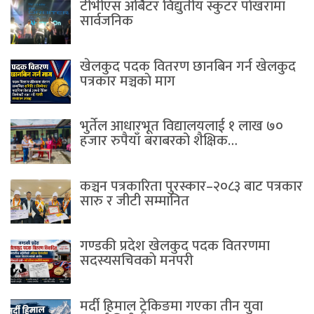
टीभीएस अर्बिटर विद्युतीय स्कुटर पाेखरामा
सार्वजनिक
खेलकुद पदक वितरण छानबिन गर्न खेलकुद
पत्रकार मञ्चकाे माग
भुर्तेल आधारभूत विद्यालयलाई १ लाख ७०
हजार रुपैयाँ बराबरको शैक्षिक…
कञ्चन पत्रकारिता पुरस्कार–२०८३ बाट पत्रकार
सारु र जीटी सम्मानित
गण्डकी प्रदेश खेलकुद पदक वितरणमा
सदस्यसचिवकाे मनपरी
मर्दी हिमाल ट्रेकिङमा गएका तीन युवा