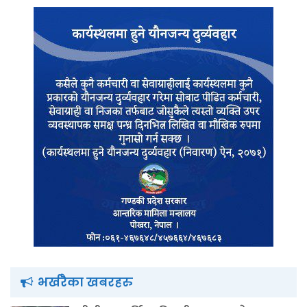
भर्खरैका खबरहरु