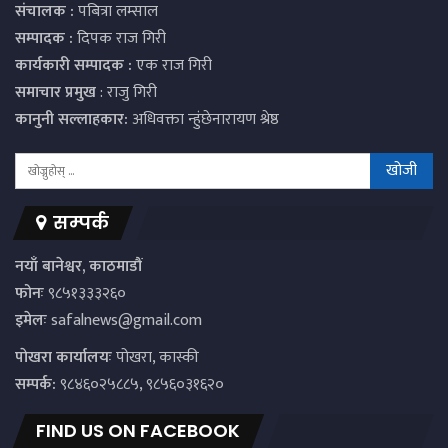
संचालक :
पबित्रा लम्साल
सम्पादक :
दिपक राज गिरी
कार्यकारी सम्पादक :
एक राज गिरी
समाचार प्रमुख
: राजु गिरी
कानुनी सल्लाहकार:
अधिवक्ता न्हुंछेनारायण श्रेष्ठ
सम्पर्क
नयाँ बानेश्वर, काठमाडौं
फोनः
९८५१३३३२६०
इमेलः
safalnews@gmail.com
पाेखरा कार्यालयः
पोखरा, कास्की
सम्पर्क:
९८४६०२५८८५, ९८५६०३१६२०
FIND US ON FACEBOOK