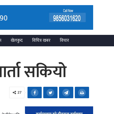
न
खेलकुद
विचित्र खबर
विचार
वार्ता सकियो
27