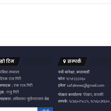
म्रो टिम
सम्पर्क
बित्रा लम्साल
नयाँ बानेश्वर, काठमाडौं
िपक राज गिरी
फोनः
९८५१३३३२६०
सम्पादक :
एक राज गिरी
इमेलः
safalnews@gmail.com
मुख
: राजु गिरी
पाेखरा कार्यालयः
पोखरा, कास्की
्लाहकार:
अधिवक्ता न्हुंछेनारायण श्रेष्ठ
सम्पर्क:
९८४६०२५८८५, ९८५६०३१६२०