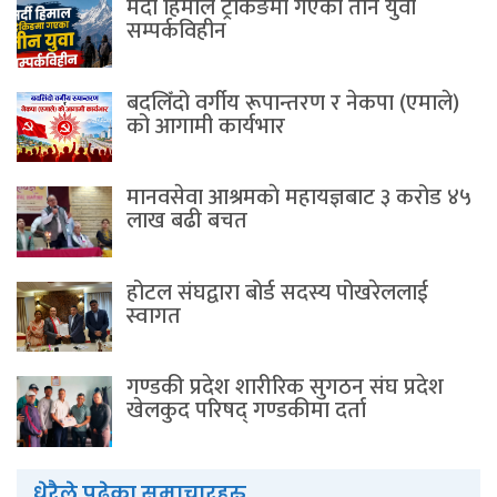
मर्दी हिमाल ट्रेकिङमा गएका तीन युवा
सम्पर्कविहीन
बदलिँदो वर्गीय रूपान्तरण र नेकपा (एमाले)
को आगामी कार्यभार
मानवसेवा आश्रमकाे‌ महायज्ञबाट ३ करोड ४५
लाख बढी बचत
होटल संघद्वारा बोर्ड सदस्य पोखरेललाई
स्वागत
गण्डकी प्रदेश शारीरिक सुगठन संघ प्रदेश
खेलकुद परिषद् गण्डकीमा दर्ता
धेरैले पढेका समाचारहरु