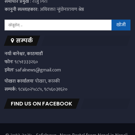
समाचार प्रमुख
: राजु गिरी
कानुनी सल्लाहकार:
अधिवक्ता न्हुंछेनारायण श्रेष्ठ
सम्पर्क
नयाँ बानेश्वर, काठमाडौं
फोनः
९८५१३३३२६०
इमेलः
safalnews@gmail.com
पाेखरा कार्यालयः
पोखरा, कास्की
सम्पर्क:
९८४६०२५८८५, ९८५६०३१६२०
FIND US ON FACEBOOK