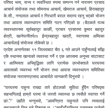
परिषद भव्य, सभ्य र व्यवस्थित रुपमा सम्पन्न गर्न नारायण प्रसाद
आचार्य संयोजक तथा सोमनाथ आचार्य, खेमराज आचार्य, हिराबहादुर
के.सी., नन्दलाल आचार्य र गिरधारी बराल सदस्य रहनु भएको भोजन
तथा आवास व्यवस्थापन समिति गठन गरिएको छ ।बैठकले मञ्च
व्यवस्थापनमा सूर्यबहादुर कार्की, प्रचार प्रसारमा कुमार बहादुर
क्षेत्री, खानेपानीतर्पm ईन्द्रबहादुर खत्री, स्वागतमा अम्विका
आचार्यलाई संयोजक तोकेको छ ।
प्रदेश अन्तर्गतका ११ जिल्लाबाट चैत ६ गते आउने पाहुँनालाई साँझ
एकै स्थानमा खानाको व्यवस्था गर्ने र एक आपसमा अनुभव साटासाट
र आत्मियता अभिवृद्धिका लागि प्रत्येक उपभोक्ताले घरघरमा
आवासको व्यवस्था गर्ने भोजन तथा आवास व्यवस्थापन समितिका
संयोजक नारायणप्रसाद आचार्यले जानकारी दिनुभयो ।
“घरघरमा पाहुना राख्दा तारे होटलको सुविधा हुँदैन परिषद्मा
सहभागिलाई हाम्रो घरमा जे जस्तो व्यवस्था छ त्यसैले स्वागत गर्ने
छांै” उहाँले भन्नुभयो, “आमन्त्रित पाहुनाले पनि त्यसलाई
सहजरुपले लिनु हुने विश्वास छ ।”काहुँडाँडास्थित ढकमक्क फुलेको