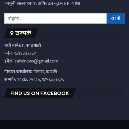
कानुनी सल्लाहकार:
अधिवक्ता न्हुंछेनारायण श्रेष्ठ
सम्पर्क
नयाँ बानेश्वर, काठमाडौं
फोनः
९८५१३३३२६०
इमेलः
safalnews@gmail.com
पाेखरा कार्यालयः
पोखरा, कास्की
सम्पर्क:
९८४६०२५८८५, ९८५६०३१६२०
FIND US ON FACEBOOK