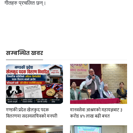
गीतहरु प्रचलित छन्।
सम्बन्धित खवर
गण्डकी प्रदेश खेलकुद पदक
मानवसेवा आश्रमकाे‌ महायज्ञबाट ३
वितरणमा सदस्यसचिवकाे मनपरी
करोड ४५ लाख बढी बचत