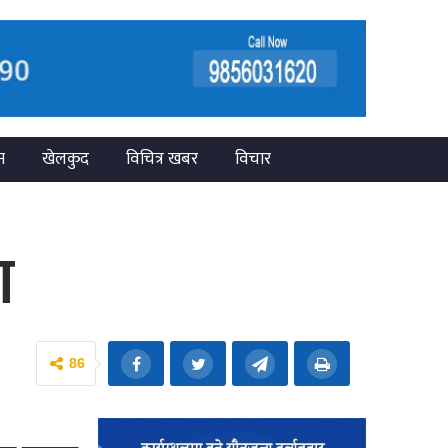
न
खेलकुद
विचित्र खबर
विचार
ा
86