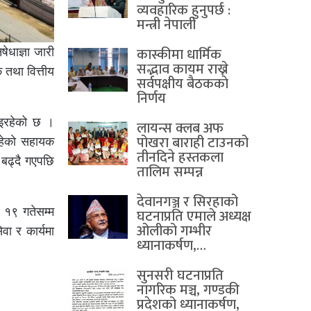
व्यवहारिक हुनुपर्छ :
मन्त्री नेपाली
कास्कीमा धार्मिक
ेधाज्ञा जारी
सद्भाव कायम राख्ने
 तथा वित्तीय
सर्वपक्षीय बैठककाे
निर्णय
भइरहेको छ ।
लायन्स क्लब अफ
पोखरा बाराही टाउनको
रहेको सहायक
तीनदिने हस्तकला
 बढ्दै गएपछि
तालिम सम्पन्न
देवानगञ्ज र सिरहाको
 १९ गतेसम्म
घटनाप्रति एमाले अध्यक्ष
ओलीको गम्भीर
वा र कार्यमा
ध्यानाकर्षण,…
सुनसरी घटनाप्रति
नागरिक मञ्च, गण्डकी
प्रदेशको ध्यानाकर्षण,