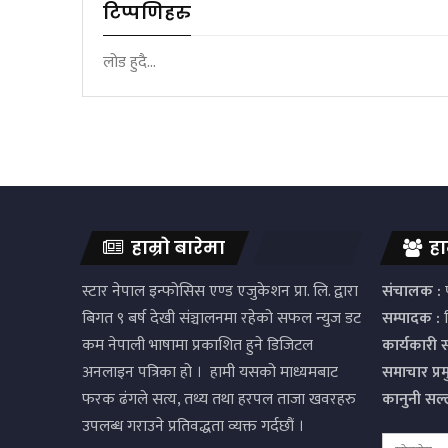
टिप्पणिहरु
लोड हुदै...
हाम्रो बारेमा
हा
स्टार नेपाल इन्फोसिस एण्ड एजुकेशन प्रा. लि. द्वारा
संचालक :
प
बिगत ९ बर्ष देखी संञ्चालनमा रहेको सफल न्युज डट
सम्पादक :
द
कम नेपाली भाषामा प्रकाशित हुने डिजिटल
कार्यकारी 
अनलाइन पत्रिका हो । हामी यसको माध्यमबाट
समाचार प्र
फरक ढंगले सत्य, तथ्य तथा हरपल ताजा खवरहरु
कानुनी सल
उपलब्ध गराउने प्रतिवद्धता व्यक्त गर्दछौं ।