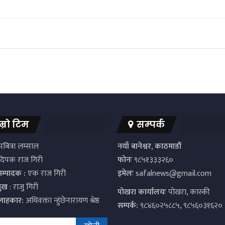
म्रो टिम
सम्पर्क
बित्रा लम्साल
नयाँ बानेश्वर, काठमाडौं
िपक राज गिरी
फोनः
९८५१३३३२६०
सम्पादक :
एक राज गिरी
इमेलः
safalnews@gmail.com
मुख
: राजु गिरी
पाेखरा कार्यालयः
पोखरा, कास्की
्लाहकार:
अधिवक्ता न्हुंछेनारायण श्रेष्ठ
सम्पर्क:
९८४६०२५८८५, ९८५६०३१६२०