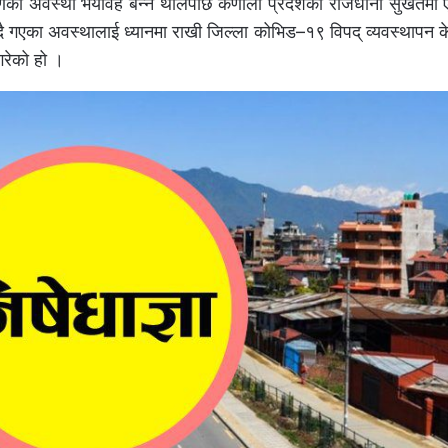
ो अवस्था भयावह बन्न थालेपछि कर्णाली प्रदेशको राजधानी सुर्खेतमा 
न्दै गएका अवस्थालाई ध्यानमा राखी जिल्ला कोभिड–१९ विपद् व्यवस्थापन 
गरेको हो ।