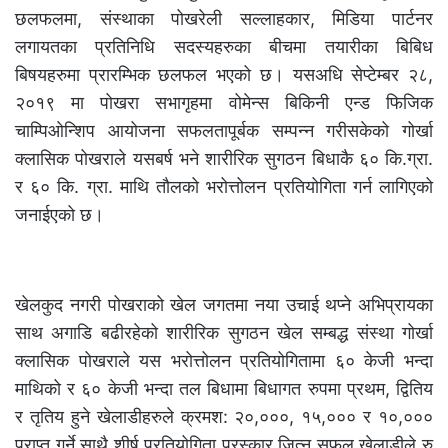
छलफलमा, संस्थाका पोखरेली सल्लाहकार, मिडिया पार्टनर
लगायतका प्रतिनिधि सदस्यहरुका बीचमा तयारीका बिबिध
बिषयहरुमा प्रारम्भिक छलफल भएको छ। यसअधि सेप्टेम्बर २८,
२०१९ मा पोखरा सभागृहमा वोमेन्स बिकिनी एन्ड फिजिक
चाम्पिओन्शिप आयोजना सफलतापूर्बक सम्पन्न गरीसकेको गोर्खा
क्लासिक पोखराले यसबर्ष भने शारीरिक सुगठन बिधाकै ६० कि.ग्रा.
र ६० कि. ग्रा. माथि तौलको भरोत्तोलन प्रतियोगिता गर्न लागिएको
जनाईएको छ।
खेलकुद नगरी पोखराको खेल जगतमा नया उचाई थप्ने अभिप्रायका
साथ अगाडि बढीरहेको शारीरिक सुगठन खेल सम्बद्ध संस्था गोर्खा
क्लासिक पोखराले यस भरोत्तोलन प्रतियोगितामा ६० केजी भन्दा
माथिको र ६० केजी भन्दा तल बिधामा बिधागत रुपमा प्रथम, द्वितिय
र तृतिय हुने खेलाडीहरुले क्रमश: २०,०००, १५,००० र १०,०००
प्राप्त गर्ने साथै शीर्ष प्रतियोगिता पुरस्कार जित्न सफल खेलाडीले रु