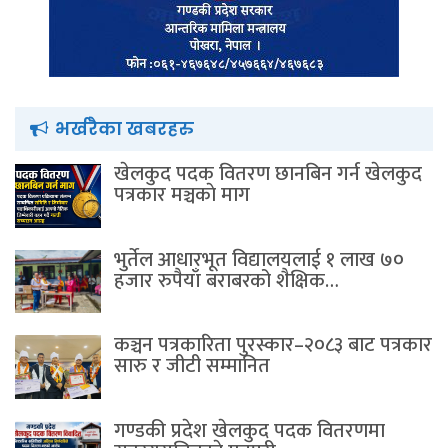
भर्खरैका खबरहरु
खेलकुद पदक वितरण छानबिन गर्न खेलकुद
पत्रकार मञ्चकाे माग
भुर्तेल आधारभूत विद्यालयलाई १ लाख ७०
हजार रुपैयाँ बराबरको शैक्षिक…
कञ्चन पत्रकारिता पुरस्कार–२०८३ बाट पत्रकार
सारु र जीटी सम्मानित
गण्डकी प्रदेश खेलकुद पदक वितरणमा