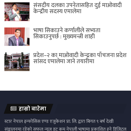
संसदीय दलका उपनेतासहित दुई माओवादी
केन्द्रीय सदस्य एमालेमा
भाषा सिकाउने कर्णालीले सभ्यता
सिकाउनुपर्छ : मुख्यमन्त्री शाही
प्रदेश–२ का माओवादी केन्द्रका पाँचजना प्रदेश
सांसद एमालेमा जाने तयारीमा
हाम्रो बारेमा
स्टार नेपाल इन्फोसिस एण्ड एजुकेशन प्रा. लि. द्वारा बिगत ९ बर्ष देखी
संञ्चालनमा रहेको सफल न्युज डट कम नेपाली भाषामा प्रकाशित हुने डिजिटल