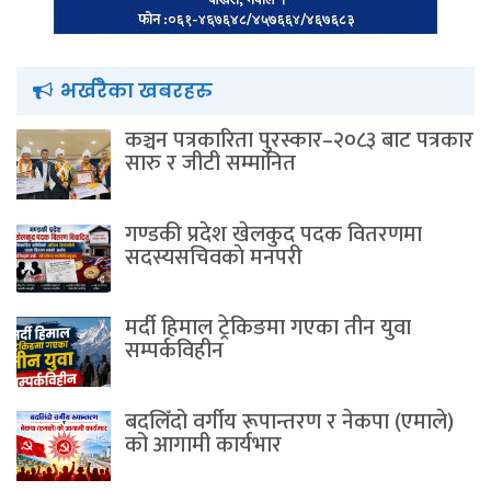
भर्खरैका खबरहरु
कञ्चन पत्रकारिता पुरस्कार–२०८३ बाट पत्रकार
सारु र जीटी सम्मानित
गण्डकी प्रदेश खेलकुद पदक वितरणमा
सदस्यसचिवकाे मनपरी
मर्दी हिमाल ट्रेकिङमा गएका तीन युवा
सम्पर्कविहीन
बदलिँदो वर्गीय रूपान्तरण र नेकपा (एमाले)
को आगामी कार्यभार