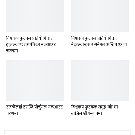
विश्वकप फुटबल प्रतियोगिता :
विश्वकप फुटबल प्रतियोगिता :
इङ्ग्ल्याण्ड र अमेरिका नकआउट
नेदरल्यान्ड्स र सेनेगल अन्तिम १६ मा
चरणमा
उरुग्वेलाई हराउँदै पोर्चुगल नकआउट
विश्वकप फुटबलः समूह ‘जी’ मा
चरणमा
ब्राजिल शीर्षस्थानमा