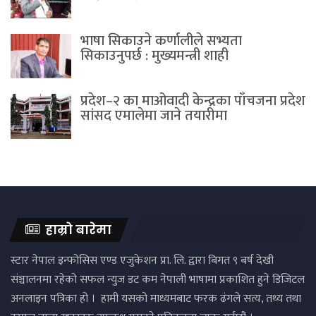
भाषा सिकाउने कर्णालीले सभ्यता
सिकाउनुपर्छ : मुख्यमन्त्री शाही
प्रदेश–२ का माओवादी केन्द्रका पाँचजना प्रदेश
सांसद एमालेमा जाने तयारीमा
हाम्रो बारेमा
स्टार नेपाल इन्फोसिस एण्ड एजुकेशन प्रा. लि. द्वारा बिगत ९ बर्ष देखी
संञ्चालनमा रहेको सफल न्युज डट कम नेपाली भाषामा प्रकाशित हुने डिजिटल
अनलाइन पत्रिका हो । हामी यसको माध्यमबाट फरक ढंगले सत्य, तथ्य तथा