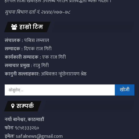
हरपल ताजा खवरहरु उपलब्ध गराउने प्रतिवद्धता व्यक्त गर्दछौं ।
सुचना बिभाग दर्ता नं. २४४४/०७७–७८
हाम्रो टिम
संचालक :
पबित्रा लम्साल
सम्पादक :
दिपक राज गिरी
कार्यकारी सम्पादक :
एक राज गिरी
समाचार प्रमुख
: राजु गिरी
कानुनी सल्लाहकार:
अधिवक्ता न्हुंछेनारायण श्रेष्ठ
सम्पर्क
नयाँ बानेश्वर, काठमाडौं
फोनः
९८५१३३३२६०
इमेलः
safalnews@gmail.com