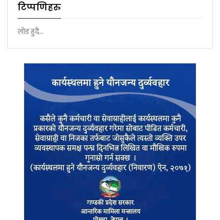
टिप्पणिहरु
लोड हुदै...