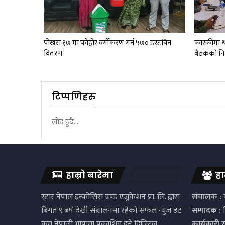
पाेखरा १७ मा फोहोर वर्गीकरण गर्न ५७० डस्टबिन
कास्कीमा धा
वितरण
बैठककाे नि
टिप्पणिहरु
लोड हुदै...
हाम्रो बारेमा
हा
स्टार नेपाल इन्फोसिस एण्ड एजुकेशन प्रा. लि. द्वारा
संचालक :
प
बिगत ९ बर्ष देखी संञ्चालनमा रहेको सफल न्युज डट
सम्पादक :
द
कम नेपाली भाषामा प्रकाशित हुने डिजिटल
कार्यकारी 