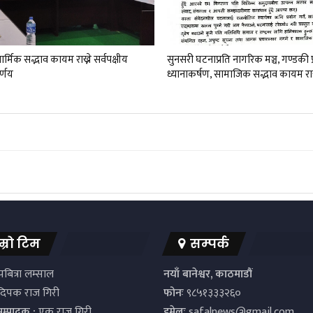
र्मिक सद्भाव कायम राख्ने सर्वपक्षीय
सुनसरी घटनाप्रति नागरिक मञ्च, गण्डकी 
र्णय
ध्यानाकर्षण, सामाजिक सद्भाव कायम रा
म्रो टिम
सम्पर्क
बित्रा लम्साल
नयाँ बानेश्वर, काठमाडौं
िपक राज गिरी
फोनः
९८५१३३३२६०
सम्पादक :
एक राज गिरी
इमेलः
safalnews@gmail.com