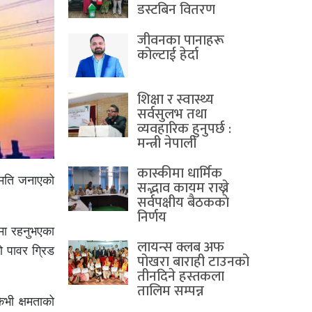
डस्टबिन वितरण
जीवनका पानाहरू
कोल्टाई हेर्दा
शिक्षा र स्वास्थ्य
सर्वसुलभ तथा
व्यवहारिक हुनुपर्छ :
मन्त्री नेपाली
कास्कीमा धार्मिक
हमति जनाएको
सद्भाव कायम राख्ने
सर्वपक्षीय बैठककाे
निर्णय
मा रहनुभएका
लायन्स क्लब अफ
 पावर ग्रिड
पोखरा बाराही टाउनको
तीनदिने हस्तकला
तालिम सम्पन्न
भी क्षमताको