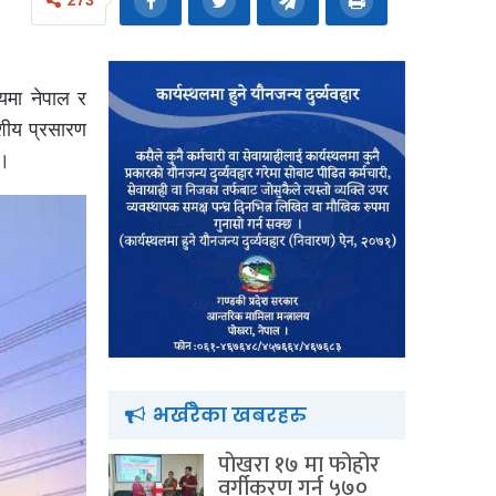
273
षयमा नेपाल र
शीय प्रसारण
 ।
भर्खरैका खबरहरु
पाेखरा १७ मा फोहोर
वर्गीकरण गर्न ५७०