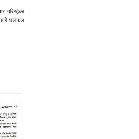
ापार गरिरहेका
ीसँगको छलफल