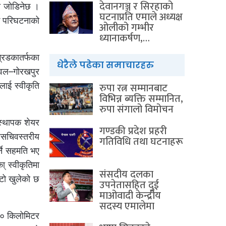
देवानगञ्ज र सिरहाको
मा जोडिनेछ ।
घटनाप्रति एमाले अध्यक्ष
मक परिघटनाको
ओलीको गम्भीर
ध्यानाकर्षण,…
रिडकातर्फका
धेरैले पढेका समाचारहरु
ुटवल–गोरखपुर
रुपा रत्न सम्मानबाट
लाई स्वीकृति
विभिन्न ब्यक्ति सम्मानित,
रुपा संगालो विमोचन
ंस्थापक शेयर
गण्डकी प्रदेश प्रहरी
हसचिवस्तरीय
गतिविधि तथा घटनाहरू
र्ने सहमति भए
् स्वीकृतिमा
संसदीय दलका
ाटो खुलेको छ
उपनेतासहित दुई
माओवादी केन्द्रीय
सदस्य एमालेमा
०० किलोमिटर