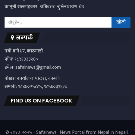
कानुनी सल्लाहकार:
अधिवक्ता न्हुंछेनारायण श्रेष्ठ
सम्पर्क
नयाँ बानेश्वर, काठमाडौं
फोनः
९८५१३३३२६०
इमेलः
safalnews@gmail.com
पाेखरा कार्यालयः
पोखरा, कास्की
सम्पर्क:
९८४६०२५८८५, ९८५६०३१६२०
FIND US ON FACEBOOK
© २०१३-२०२५ - Safalnews- News Portal from Nepal in Nepali..