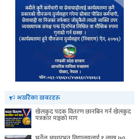
भर्खरैका खबरहरु
खेलकुद पदक वितरण छानबिन गर्न खेलकुद
पत्रकार मञ्चकाे माग
भुर्तेल आधारभूत विद्यालयलाई १ लाख ७०