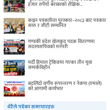
हजार रुपैयाँ बराबरको शैक्षिक…
कञ्चन पत्रकारिता पुरस्कार–२०८३ बाट पत्रकार
सारु र जीटी सम्मानित
गण्डकी प्रदेश खेलकुद पदक वितरणमा
सदस्यसचिवकाे मनपरी
मर्दी हिमाल ट्रेकिङमा गएका तीन युवा
सम्पर्कविहीन
बदलिँदो वर्गीय रूपान्तरण र नेकपा (एमाले)
को आगामी कार्यभार
धेरैले पढेका समाचारहरु