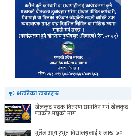
भर्खरैका खबरहरु
खेलकुद पदक वितरण छानबिन गर्न खेलकुद
पत्रकार मञ्चकाे माग
भुर्तेल आधारभूत विद्यालयलाई १ लाख ७०