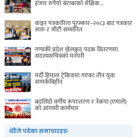
हजार रुपैयाँ बराबरको शैक्षिक…
कञ्चन पत्रकारिता पुरस्कार–२०८३ बाट पत्रकार
सारु र जीटी सम्मानित
गण्डकी प्रदेश खेलकुद पदक वितरणमा
सदस्यसचिवकाे मनपरी
मर्दी हिमाल ट्रेकिङमा गएका तीन युवा
सम्पर्कविहीन
बदलिँदो वर्गीय रूपान्तरण र नेकपा (एमाले)
को आगामी कार्यभार
धेरैले पढेका समाचारहरु