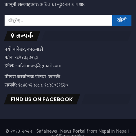
कानुनी सल्लाहकार:
अधिवक्ता न्हुंछेनारायण श्रेष्ठ
सम्पर्क
नयाँ बानेश्वर, काठमाडौं
फोनः
९८५१३३३२६०
इमेलः
safalnews@gmail.com
पाेखरा कार्यालयः
पोखरा, कास्की
सम्पर्क:
९८४६०२५८८५, ९८५६०३१६२०
FIND US ON FACEBOOK
© २०१३-२०२५ - Safalnews- News Portal from Nepal in Nepali..