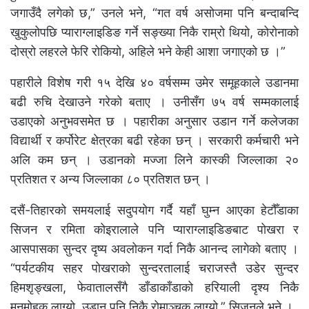
जगाउँदै लगेको छ,” उनले भने, “गत वर्ष असोजमा पनि बन्दाबन्दि
खुकुलोपछि प्याराग्लाइडिङ गर्ने सङ्ख्या निकै राम्रो थियो, कोरोनाको
दोस्रो लहरले फेरि रोकियो, अहिले भने केही आशा जगाएको छ ।”
पहारीले विशेष गरी १५ देखि ४० वर्षसम्म उमेर समूहकाले उडानमा
बढी रुचि देखाउने गरेको बताए । उनीसँग ७५ वर्ष सम्मकालाई
उडाएको अनुभवसमेत छ । पहारीका अनुसार उडान गर्ने कलेजका
विद्यार्थी र कर्पोरेट क्षेत्रका बढी रहेका छन् । सरकारी कर्मचारी भने
अलि कम छन् । उडानको मज्जा लिने कास्की जिल्लाका २०
प्रतिशत र अन्य जिल्लाका ८० प्रतिशत छन् ।
दसैं-तिहारको समयलाई सदुपयोग गर्दै यहाँ घुम्न आएका हेटौँडाका
सिजन र रमिता कोइरालाले पनि प्याराग्लाइडिङबाट पोखरा र
आसपासका सुन्दर दृष्य अवलोकन गर्दा निकै आनन्द लागेको बताए ।
“पर्यटकीय सहर पोखराको सुन्दरतालाई चराजस्तै उडेर सुन्दर
हिमशृङ्खला, फेवातालसँगै डाँडाकाँडाको हरियाली दृश्य निकै
मनमोहक लाग्यो, उडान पनि निकै रोमाञ्चक लाग्यो,” सिजनले भने ।