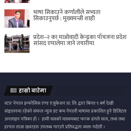
भाषा सिकाउने कर्णालीले सभ्यता
सिकाउनुपर्छ : मुख्यमन्त्री शाही
प्रदेश–२ का माओवादी केन्द्रका पाँचजना प्रदेश
सांसद एमालेमा जाने तयारीमा
हाम्रो बारेमा
स्टार नेपाल इन्फोसिस एण्ड एजुकेशन प्रा. लि. द्वारा बिगत ९ बर्ष देखी
संञ्चालनमा रहेको सफल न्युज डट कम नेपाली भाषामा प्रकाशित हुने डिजिटल
अनलाइन पत्रिका हो । हामी यसको माध्यमबाट फरक ढंगले सत्य, तथ्य तथा
हरपल ताजा खवरहरु उपलब्ध गराउने प्रतिवद्धता व्यक्त गर्दछौं ।