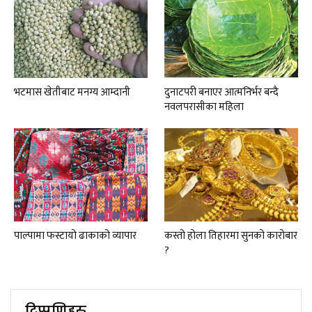
भटमास खेतीबाट मनग्य आम्दानी
दुनाटपरी बनाएर आत्मनिर्भर बन्दै
नवलपरासीका महिला
पाल्पामा फस्टायो ढाकाको व्यापार
कस्तो होला तिहारमा सुनको कारोबार
?
टिप्पणिहरु