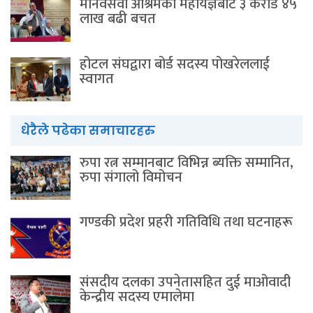
मानवसेवा आश्रमकाे‌ महायज्ञबाट ३ करोड ४५
लाख बढी बचत
होटल संघद्वारा बोर्ड सदस्य पोखरेललाई
स्वागत
धेरैले पढेका समाचारहरु
रुपा रत्न सम्मानबाट विभिन्न ब्यक्ति सम्मानित,
रुपा संगालो विमोचन
गण्डकी प्रदेश प्रहरी गतिविधि तथा घटनाहरू
संसदीय दलका उपनेतासहित दुई माओवादी
केन्द्रीय सदस्य एमालेमा