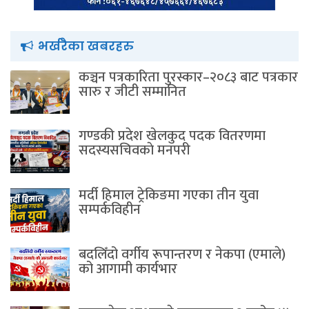
भर्खरैका खबरहरु
कञ्चन पत्रकारिता पुरस्कार–२०८३ बाट पत्रकार
सारु र जीटी सम्मानित
गण्डकी प्रदेश खेलकुद पदक वितरणमा
सदस्यसचिवकाे मनपरी
मर्दी हिमाल ट्रेकिङमा गएका तीन युवा
सम्पर्कविहीन
बदलिँदो वर्गीय रूपान्तरण र नेकपा (एमाले)
को आगामी कार्यभार