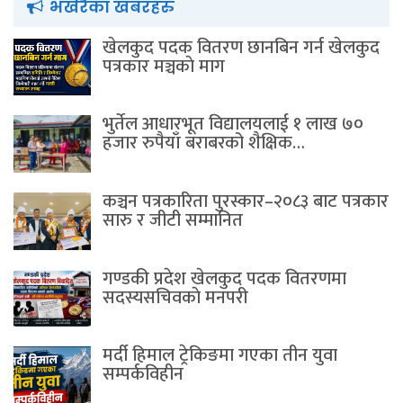
भर्खरैका खबरहरु
खेलकुद पदक वितरण छानबिन गर्न खेलकुद
पत्रकार मञ्चकाे माग
भुर्तेल आधारभूत विद्यालयलाई १ लाख ७०
हजार रुपैयाँ बराबरको शैक्षिक…
कञ्चन पत्रकारिता पुरस्कार–२०८३ बाट पत्रकार
सारु र जीटी सम्मानित
गण्डकी प्रदेश खेलकुद पदक वितरणमा
सदस्यसचिवकाे मनपरी
मर्दी हिमाल ट्रेकिङमा गएका तीन युवा
सम्पर्कविहीन