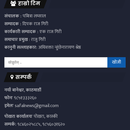
हाम्रो टिम
संचालक :
पबित्रा लम्साल
सम्पादक :
दिपक राज गिरी
कार्यकारी सम्पादक :
एक राज गिरी
समाचार प्रमुख
: राजु गिरी
कानुनी सल्लाहकार:
अधिवक्ता न्हुंछेनारायण श्रेष्ठ
सम्पर्क
नयाँ बानेश्वर, काठमाडौं
फोनः
९८५१३३३२६०
इमेलः
safalnews@gmail.com
पाेखरा कार्यालयः
पोखरा, कास्की
सम्पर्क:
९८४६०२५८८५, ९८५६०३१६२०