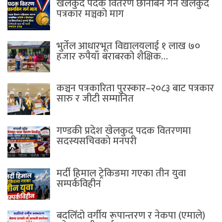
खेलकुद पदक वितरण छानबिन गर्न खेलकुद
पत्रकार मञ्चकाे माग
भुर्तेल आधारभूत विद्यालयलाई १ लाख ७०
हजार रुपैयाँ बराबरको शैक्षिक…
कञ्चन पत्रकारिता पुरस्कार–२०८३ बाट पत्रकार
सारु र जीटी सम्मानित
गण्डकी प्रदेश खेलकुद पदक वितरणमा
सदस्यसचिवकाे मनपरी
मर्दी हिमाल ट्रेकिङमा गएका तीन युवा
सम्पर्कविहीन
बदलिँदो वर्गीय रूपान्तरण र नेकपा (एमाले)