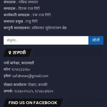
संचालक :
पबित्रा लम्साल
सम्पादक :
दिपक राज गिरी
कार्यकारी सम्पादक :
एक राज गिरी
समाचार प्रमुख
: राजु गिरी
कानुनी सल्लाहकार:
अधिवक्ता न्हुंछेनारायण श्रेष्ठ
सम्पर्क
नयाँ बानेश्वर, काठमाडौं
फोनः
९८५१३३३२६०
इमेलः
safalnews@gmail.com
पाेखरा कार्यालयः
पोखरा, कास्की
सम्पर्क:
९८४६०२५८८५, ९८५६०३१६२०
FIND US ON FACEBOOK