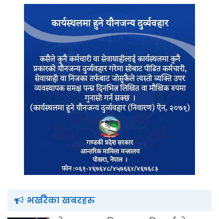
भर्खरैका खबरहरु