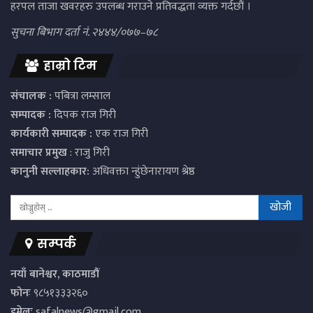
हरपल ताजा खवरहरु उपलब्ध गराउने प्रतिवद्धता व्यक्त गर्दछौं ।
सुचना बिभाग दर्ता नं. २४४४/०७७–७८
हाम्रो टिम
संचालक :
पबित्रा लम्साल
सम्पादक :
दिपक राज गिरी
कार्यकारी सम्पादक :
एक राज गिरी
समाचार प्रमुख
: राजु गिरी
कानुनी सल्लाहकार:
अधिवक्ता न्हुंछेनारायण श्रेष्ठ
सम्पर्क
नयाँ बानेश्वर, काठमाडौं
फोनः
९८५१३३३२६०
इमेलः
safalnews@gmail.com