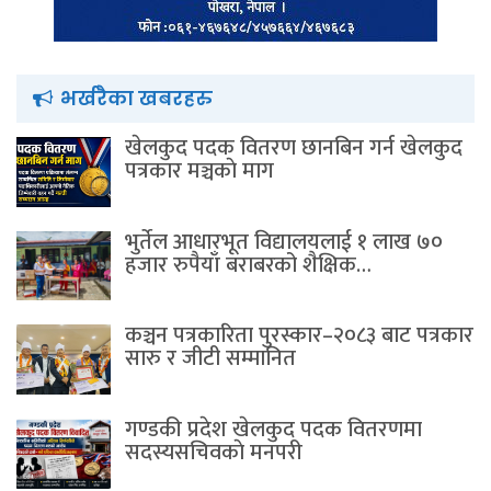
भर्खरैका खबरहरु
खेलकुद पदक वितरण छानबिन गर्न खेलकुद
पत्रकार मञ्चकाे माग
भुर्तेल आधारभूत विद्यालयलाई १ लाख ७०
हजार रुपैयाँ बराबरको शैक्षिक…
कञ्चन पत्रकारिता पुरस्कार–२०८३ बाट पत्रकार
सारु र जीटी सम्मानित
गण्डकी प्रदेश खेलकुद पदक वितरणमा
सदस्यसचिवकाे मनपरी