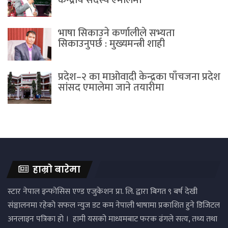
केन्द्रीय सदस्य एमालेमा
भाषा सिकाउने कर्णालीले सभ्यता
सिकाउनुपर्छ : मुख्यमन्त्री शाही
प्रदेश–२ का माओवादी केन्द्रका पाँचजना प्रदेश
सांसद एमालेमा जाने तयारीमा
हाम्रो बारेमा
स्टार नेपाल इन्फोसिस एण्ड एजुकेशन प्रा. लि. द्वारा बिगत ९ बर्ष देखी
संञ्चालनमा रहेको सफल न्युज डट कम नेपाली भाषामा प्रकाशित हुने डिजिटल
अनलाइन पत्रिका हो । हामी यसको माध्यमबाट फरक ढंगले सत्य, तथ्य तथा