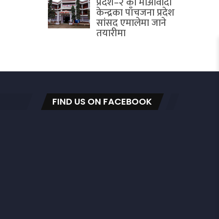
प्रदेश–२ का माओवादी
केन्द्रका पाँचजना प्रदेश
सांसद एमालेमा जाने
तयारीमा
FIND US ON FACEBOOK