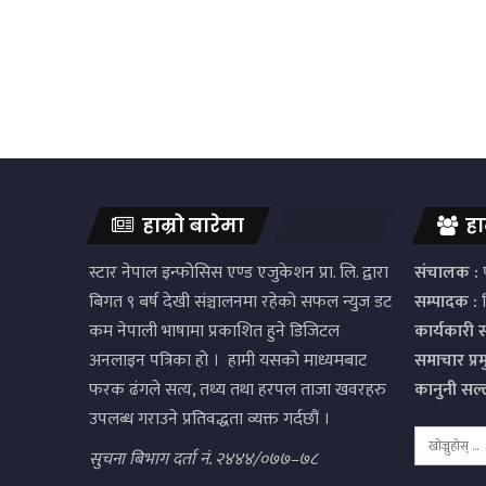
हाम्रो बारेमा
हा
स्टार नेपाल इन्फोसिस एण्ड एजुकेशन प्रा. लि. द्वारा
संचालक :
प
बिगत ९ बर्ष देखी संञ्चालनमा रहेको सफल न्युज डट
सम्पादक :
द
कम नेपाली भाषामा प्रकाशित हुने डिजिटल
कार्यकारी 
अनलाइन पत्रिका हो । हामी यसको माध्यमबाट
समाचार प्र
फरक ढंगले सत्य, तथ्य तथा हरपल ताजा खवरहरु
कानुनी सल
उपलब्ध गराउने प्रतिवद्धता व्यक्त गर्दछौं ।
सुचना बिभाग दर्ता नं. २४४४/०७७–७८