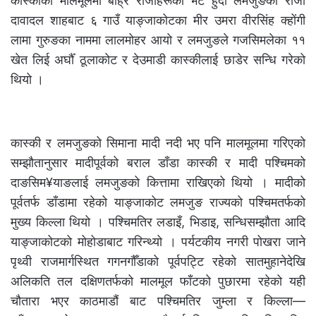
कास्कीको मालमूलमा बाह्र राजाहरूको भेट हुँदा लमजुङका राजा
दावादल शाहबाट ६ गाउँ याङ्जाकोटका मीर उमरा वीरसिंह क्होंगी
लामा गुरुङका नाममा लालमोहर आयो र लमजुङले गजसिमलेका ११
खेत लिई अर्घौँ ठूलाकोट र देउमाडी कास्कीलाई छाडेर सन्धि गरेको
थियो ।
कास्की र लमजुङको सिमाना मादी नदी भए पनि मालमूलमा गरिएको
सम्झौतानुसार मादीपूर्वको बराल डाँडा कास्की र मादी पश्चिमको
दाङसिम¥याङलाई लमजुङको कित्तामा राखिएको थियो । मादीको
पूर्वतर्फ डाँडामा रहेको याङ्जाकोट लमजुङ राज्यको पश्चिमतर्फको
मुख्य किल्ला थियो । पश्चिमतिर लडाइँ, भिडाइ, सन्धिसम्झौता आदि
याङ्जाकोटको मोहोडाबाट गरिन्थ्यो । पर्यटकीय नगरी पोखरा जाने
पृथ्वी राजमार्गस्थित गगनगौँडाको पूर्वपट्टि रहेको सातमुहानेदेखि
अलिकति तल दक्षिणतर्फको मालमूल फाँटको पुछारमा रहेको यही
चौतारा भएर काठमाडौं बाट पश्चिमतिर जुम्ला र किल्ला—