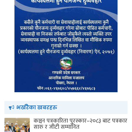
भर्खरैका खबरहरु
कञ्चन पत्रकारिता पुरस्कार–२०८३ बाट पत्रकार
सारु र जीटी सम्मानित