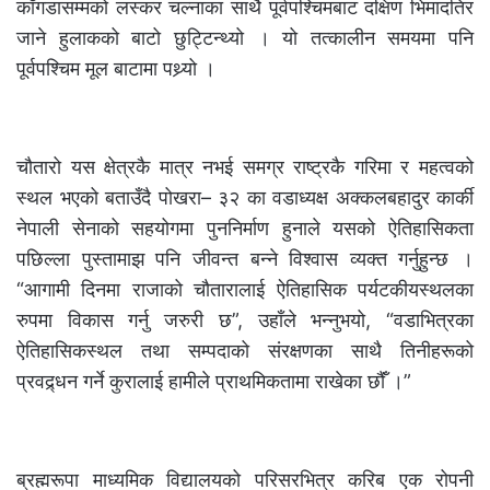
काँगडासम्मको लस्कर चल्नाका साथै पूर्वपश्चिमबाट दक्षिण भिमादतिर
जाने हुलाकको बाटो छुट्टिन्थ्यो । यो तत्कालीन समयमा पनि
पूर्वपश्चिम मूल बाटामा पथ्र्यो ।
चौतारो यस क्षेत्रकै मात्र नभई समग्र राष्ट्रकै गरिमा र महत्वको
स्थल भएको बताउँदै पोखरा– ३२ का वडाध्यक्ष अक्कलबहादुर कार्की
नेपाली सेनाको सहयोगमा पुननिर्माण हुनाले यसको ऐतिहासिकता
पछिल्ला पुस्तामाझ पनि जीवन्त बन्ने विश्वास व्यक्त गर्नुहुन्छ ।
“आगामी दिनमा राजाको चौतारालाई ऐतिहासिक पर्यटकीयस्थलका
रुपमा विकास गर्नु जरुरी छ”, उहाँले भन्नुभयो, “वडाभित्रका
ऐतिहासिकस्थल तथा सम्पदाको संरक्षणका साथै तिनीहरूको
प्रवद्र्धन गर्ने कुरालाई हामीले प्राथमिकतामा राखेका छौंँ ।”
ब्रह्मरूपा माध्यमिक विद्यालयको परिसरभित्र करिब एक रोपनी