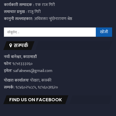
कार्यकारी सम्पादक :
एक राज गिरी
समाचार प्रमुख
: राजु गिरी
कानुनी सल्लाहकार:
अधिवक्ता न्हुंछेनारायण श्रेष्ठ
सम्पर्क
नयाँ बानेश्वर, काठमाडौं
फोनः
९८५१३३३२६०
इमेलः
safalnews@gmail.com
पाेखरा कार्यालयः
पोखरा, कास्की
सम्पर्क:
९८४६०२५८८५, ९८५६०३१६२०
FIND US ON FACEBOOK