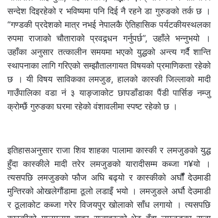
सन्देश दिइरहेको र भविष्यमा पनि दिई नै रहने डा गुरुङको तर्क छ ।
“गण्डकी प्रदेशको मात्र नभई नेपालकै ऐतिहासिक पर्यटकीयस्थलका
रुपमा राजाको चौताराको प्रवद्र्धन गर्नुपर्छ”, उहाँले भन्नुभयो ।
उहाँका अनुसार तत्कालीन समयमा भएको युद्धको अन्त्य गर्दै शान्ति
स्थापनाका लागि गरिएको सम्झौतालगायत विषयको प्रमाणिकता रहेको
छ । यी विषय साविकका लमजुङ, हालको कास्की जिल्लाको मादी
गाउँपालिका वडा नं ३ याङ्जाकोट छापडाँडाका पैंडी पार्सिङ नम्जु
क्रोम्छैं गुरुङका घरमा रहेको वंशावलीमा स्पष्ट रहेको छ ।
इतिहासअनुसार राजा शिव शाहका पालामा कास्की र लमजुङको युद्ध
हुँदा कास्कीले मादी तरेर लमजुङको यारादीसम्म कब्जा ग¥यो ।
त्यसपछि लमजुङको फौज अघि बढ्यो र कास्कीको अर्घौंँ देउमाडी
मुन्तिरको ओखलेगौंडामा ठूलो लडाइँ भयो । लमजुङले अर्घौ देउमाडी
र ठूलाकोट कब्जा गरेर विजयपुर खोलाको साँध लगायो । त्यसपछि