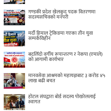
गण्डकी प्रदेश खेलकुद पदक वितरणमा
सदस्यसचिवकाे मनपरी
मर्दी हिमाल ट्रेकिङमा गएका तीन युवा
सम्पर्कविहीन
बदलिँदो वर्गीय रूपान्तरण र नेकपा (एमाले)
को आगामी कार्यभार
मानवसेवा आश्रमकाे‌ महायज्ञबाट ३ करोड ४५
लाख बढी बचत
होटल संघद्वारा बोर्ड सदस्य पोखरेललाई
स्वागत