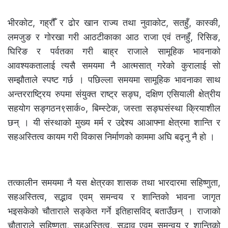
भीरकोट, गह्रौंँ र ढोर खान राज्य तथा नुवाकोट, सतहुँ, कास्की,
लमजुङ र गोरखा गरी आठटीकाका आठ राजा एवं तनहुँ, रिसिङ,
घिरिङ र पर्वतका गरी बाह्र राजाले सामूहिक भावनाको
आवश्यकतालाई त्यसै समयमा नै आत्मसात् गरेको कुरालाई सो
सम्झौताले स्पष्ट गर्छ । पछिल्ला समयमा सामूहिक भावनाका साथ
अन्तरराष्ट्रिय रुपमा संयुक्त राष्ट्र सङ्घ, दक्षिण एसियाली क्षेत्रीय
सहयोग सङ्गठन९सार्क०, बिम्स्टेक, जस्ता सङ्घसंस्था क्रियाशील
छन् । यी संस्थाको मुख्य मर्म र उद्देश्य आआफ्ना क्षेत्रमा शान्ति र
सहअस्तित्व कायम गरी विकास निर्माणको काममा अघि बढ्नु नै हो ।
तत्कालीन समयमा नै यस क्षेत्रका शासक तथा भारदारमा सहिष्णुता,
सहअस्तित्व, सद्भाव एवम् समन्वय र शान्तिको भावना जागृत
भइसकेको चौताराले सङ्केत गर्ने इतिहासविद् बताउँछन् । राजाको
चौताराले सहिष्णुता, सहअस्तित्व, सद्भाव एवम् समन्वय र शान्तिको