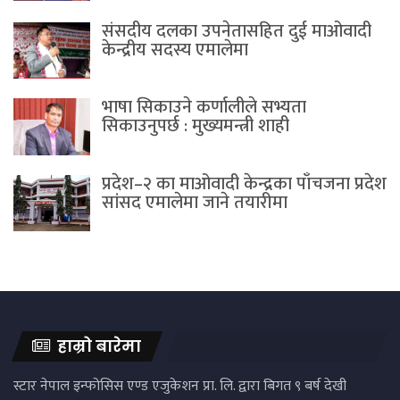
संसदीय दलका उपनेतासहित दुई माओवादी
केन्द्रीय सदस्य एमालेमा
भाषा सिकाउने कर्णालीले सभ्यता
सिकाउनुपर्छ : मुख्यमन्त्री शाही
प्रदेश–२ का माओवादी केन्द्रका पाँचजना प्रदेश
सांसद एमालेमा जाने तयारीमा
हाम्रो बारेमा
स्टार नेपाल इन्फोसिस एण्ड एजुकेशन प्रा. लि. द्वारा बिगत ९ बर्ष देखी