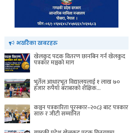
भर्खरैका खबरहरु
खेलकुद पदक वितरण छानबिन गर्न खेलकुद
पत्रकार मञ्चकाे माग
भुर्तेल आधारभूत विद्यालयलाई १ लाख ७०
हजार रुपैयाँ बराबरको शैक्षिक…
कञ्चन पत्रकारिता पुरस्कार–२०८३ बाट पत्रकार
सारु र जीटी सम्मानित
गण्डकी प्रदेश खेलकुद पदक वितरणमा