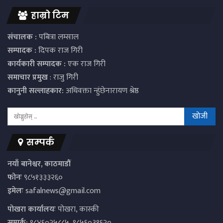
हाम्रो टिम
संचालक :
पबित्रा लम्साल
सम्पादक :
दिपक राज गिरी
कार्यकारी सम्पादक :
एक राज गिरी
समाचार प्रमुख
: राजु गिरी
कानुनी सल्लाहकार:
अधिवक्ता न्हुंछेनारायण श्रेष्ठ
सम्पर्क
नयाँ बानेश्वर, काठमाडौं
फोनः
९८५१३३३२६०
इमेलः
safalnews@gmail.com
पाेखरा कार्यालयः
पोखरा, कास्की
सम्पर्क:
९८४६०२५८८५, ९८५६०३१६२०