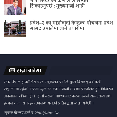
भाषा सिकाउने कर्णालीले सभ्यता
सिकाउनुपर्छ : मुख्यमन्त्री शाही
प्रदेश–२ का माओवादी केन्द्रका पाँचजना प्रदेश
सांसद एमालेमा जाने तयारीमा
हाम्रो बारेमा
स्टार नेपाल इन्फोसिस एण्ड एजुकेशन प्रा. लि. द्वारा बिगत ९ बर्ष देखी
संञ्चालनमा रहेको सफल न्युज डट कम नेपाली भाषामा प्रकाशित हुने डिजिटल
अनलाइन पत्रिका हो । हामी यसको माध्यमबाट फरक ढंगले सत्य, तथ्य तथा
हरपल ताजा खवरहरु उपलब्ध गराउने प्रतिवद्धता व्यक्त गर्दछौं ।
सुचना बिभाग दर्ता नं. २४४४/०७७–७८