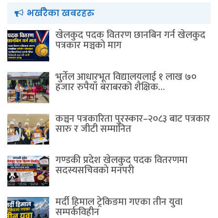
भर्खरैका खबरहरु
खेलकुद पदक वितरण छानबिन गर्न खेलकुद
पत्रकार मञ्चकाे माग
भुर्तेल आधारभूत विद्यालयलाई १ लाख ७०
हजार रुपैयाँ बराबरको शैक्षिक…
कञ्चन पत्रकारिता पुरस्कार–२०८३ बाट पत्रकार
सारु र जीटी सम्मानित
गण्डकी प्रदेश खेलकुद पदक वितरणमा
सदस्यसचिवकाे मनपरी
मर्दी हिमाल ट्रेकिङमा गएका तीन युवा
सम्पर्कविहीन