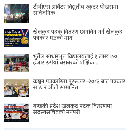
टीभीएस अर्बिटर विद्युतीय स्कुटर पाेखरामा
सार्वजनिक
खेलकुद पदक वितरण छानबिन गर्न खेलकुद
पत्रकार मञ्चकाे माग
भुर्तेल आधारभूत विद्यालयलाई १ लाख ७०
हजार रुपैयाँ बराबरको शैक्षिक…
कञ्चन पत्रकारिता पुरस्कार–२०८३ बाट पत्रकार
सारु र जीटी सम्मानित
गण्डकी प्रदेश खेलकुद पदक वितरणमा
सदस्यसचिवकाे मनपरी