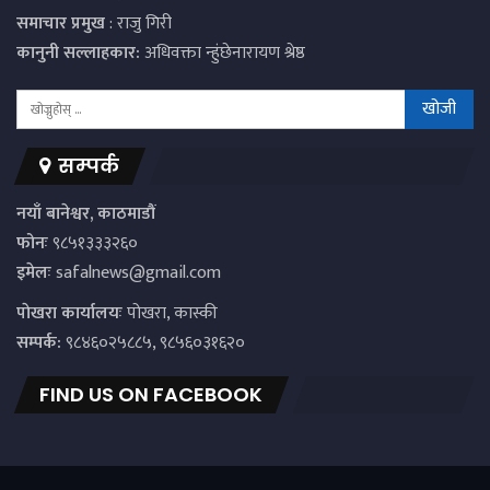
समाचार प्रमुख
: राजु गिरी
कानुनी सल्लाहकार:
अधिवक्ता न्हुंछेनारायण श्रेष्ठ
सम्पर्क
नयाँ बानेश्वर, काठमाडौं
फोनः
९८५१३३३२६०
इमेलः
safalnews@gmail.com
पाेखरा कार्यालयः
पोखरा, कास्की
सम्पर्क:
९८४६०२५८८५, ९८५६०३१६२०
FIND US ON FACEBOOK