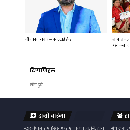
जीवनका पानाहरू कोल्टाई हेर्दा
लायन्स क्
हस्तकला ता
टिप्पणिहरु
लोड हुदै...
हाम्रो बारेमा
हा
स्टार नेपाल इन्फोसिस एण्ड एजुकेशन प्रा. लि. द्वारा
संचालक :
प