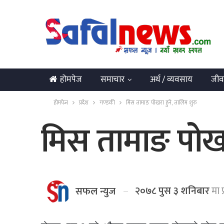
होमपेज
समाचार
अर्थ / व्यवसाय
जीव
English
होमपेज
प्रदेश
गण्डकी
मिस तामाङ पोखरा हुने, तालिम शुरु
मिस तामाङ पोखर
२०७८ पुस ३ शनिबार
मा 
सफल न्युज