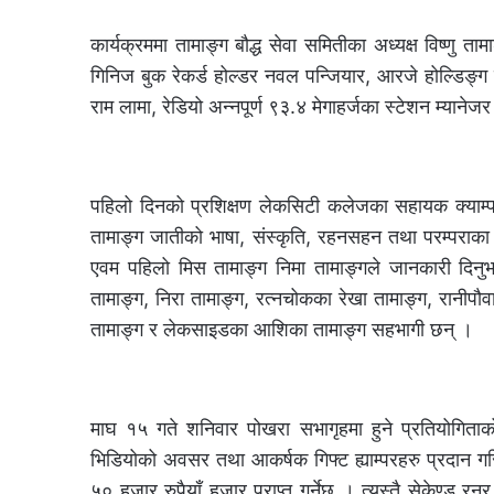
कार्यक्रममा तामाङ्ग बौद्ध सेवा समितीका अध्यक्ष विष्णु त
गिनिज बुक रेकर्ड होल्डर नवल पन्जियार, आरजे होल्डिङ्ग र
राम लामा, रेडियो अन्नपूर्ण ९३.४ मेगाहर्जका स्टेशन म्यान
पहिलो दिनको प्रशिक्षण लेकसिटी कलेजका सहायक क्याम्पस 
तामाङ्ग जातीको भाषा, संस्कृति, रहनसहन तथा परम्पराका 
एवम पहिलो मिस तामाङ्ग निमा तामाङ्गले जानकारी दिनुभयो
तामाङ्ग, निरा तामाङ्ग, रत्नचोकका रेखा तामाङ्ग, रानीपौवा
तामाङ्ग र लेकसाइडका आशिका तामाङ्ग सहभागी छन् ।
माघ १५ गते शनिवार पोखरा सभागृहमा हुने प्रतियोगिताक
भिडियोको अवसर तथा आकर्षक गिफ्ट ह्याम्परहरु प्रदान
५० हजार रुपैयाँ हजार प्राप्त गर्नेछ । त्यस्तै सेकेण्ड र