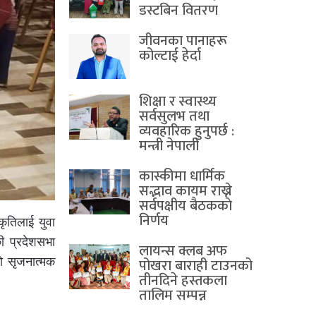
डस्टबिन वितरण
जीवनका पानाहरू
कोल्टाई हेर्दा
शिक्षा र स्वास्थ्य
सर्वसुलभ तथा
व्यवहारिक हुनुपर्छ :
मन्त्री नेपाली
कास्कीमा धार्मिक
सद्भाव कायम राख्ने
सर्वपक्षीय बैठककाे
निर्णय
कृतिलाई युवा
की प्रदेशसभा
लायन्स क्लब अफ
ो सृजनात्मक
पोखरा बाराही टाउनको
तीनदिने हस्तकला
तालिम सम्पन्न