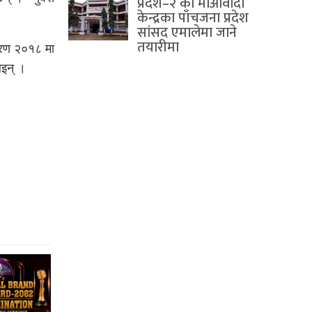
प्रदेश–२ का माओवादी
केन्द्रका पाँचजना प्रदेश
सांसद एमालेमा जाने
तयारीमा
्करण २०१८ मा
िइन् ।