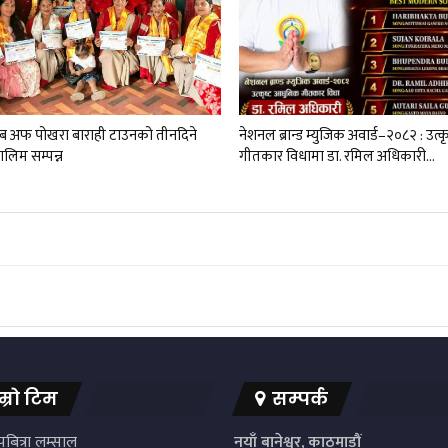
लब अफ पोखरा बाराही टाउनको तीनदिने
नेशनल ब्रान्ड म्युजिक अवार्ड–२०८२ : उत्
लिम सम्पन्न
गीतकार विधामा डा. रमिल अधिकारी…
म्रो टिम
सम्पर्क
बित्रा लम्साल
नयाँ बानेश्वर, काठमाडौं