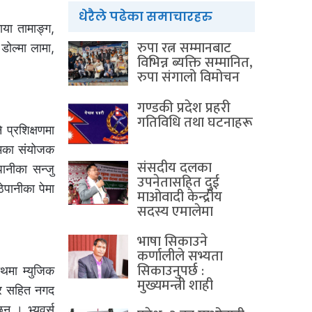
धेरैले पढेका समाचारहरु
ाया तामाङ्ग,
रुपा रत्न सम्मानबाट
डोल्मा लामा,
विभिन्न ब्यक्ति सम्मानित,
रुपा संगालो विमोचन
गण्डकी प्रदेश प्रहरी
गतिविधि तथा घटनाहरू
 प्रशिक्षणमा
्रमका संयोजक
संसदीय दलका
पानीका सन्जु
उपनेतासहित दुई
ेपानीका पेमा
माओवादी केन्द्रीय
सदस्य एमालेमा
भाषा सिकाउने
कर्णालीले सभ्यता
सिकाउनुपर्छ :
थमा म्युजिक
मुख्यमन्त्री शाही
्र सहित नगद
् । भ्युवर्स