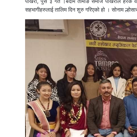
पोखरा, पुस ३ गते ।बैदाम तामाङ समाज पोखराले हरेक वर
सहभागीहरुलाई तालिम दिन शुरु गरिएको हो । सोनाम ल्होस