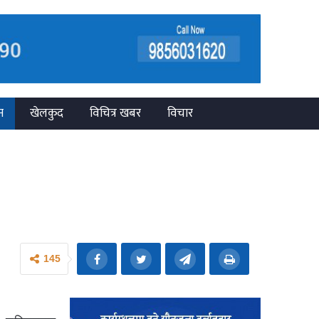
न
खेलकुद
विचित्र खबर
विचार
145