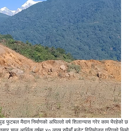
ड फुटबल मैदान निर्माणको अघिल्लो वर्ष शिलान्यास गरेर काम भैरहेको छ
नुसार चालु आर्थिक वर्षमा ४० लाख रुपैयाँ बजेट विनियोजन गरिएको थियो