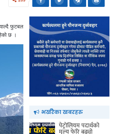
209
याल्दै फुटबल
रहेको छ ।
भर्खरैका खबरहरु
पेट्रोलियम पदार्थको
मूल्य फेरि बढ्यो