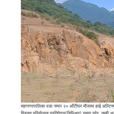
महानगरपालिका वडा नम्वर २० आँटीघर मौजामा हाई अल्टिच्यु
विस्तृत परियोजना प्रतिवेदन(डिपिआर) तयार गरेर, त्यही अ