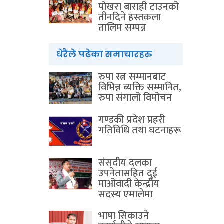
पोखरा बाराही टाउनको
तीनदिने हस्तकला
तालिम सम्पन्न
धेरैले पढेका समाचारहरु
रुपा रत्न सम्मानबाट
विभिन्न ब्यक्ति सम्मानित,
रुपा संगालो विमोचन
गण्डकी प्रदेश प्रहरी
गतिविधि तथा घटनाहरू
संसदीय दलका
उपनेतासहित दुई
माओवादी केन्द्रीय
सदस्य एमालेमा
भाषा सिकाउने