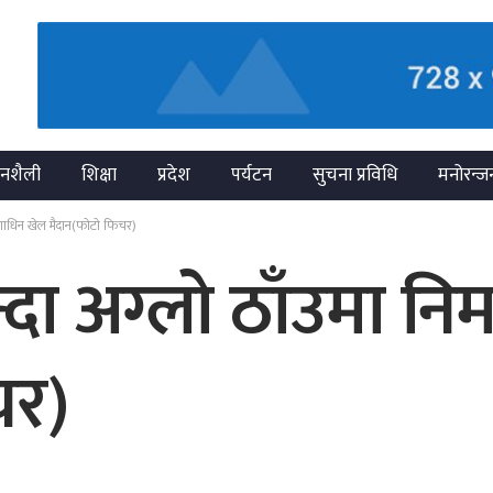
नशैली
शिक्षा
प्रदेश
पर्यटन
सुचना प्रविधि
मनोरन्ज
माणाधिन खेल मैदान(फोटो फिचर)
दा अग्लो ठाँउमा निर
चर)