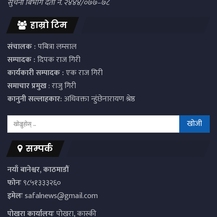
सुचना बिभाग दर्ता नं. २४४४/०७७–७८
हाम्रो टिम
संचालक :
पबित्रा लम्साल
सम्पादक :
दिपक राज गिरी
कार्यकारी सम्पादक :
एक राज गिरी
समाचार प्रमुख
: राजु गिरी
कानुनी सल्लाहकार:
अधिवक्ता न्हुंछेनारायण श्रेष्ठ
सम्पर्क
नयाँ बानेश्वर, काठमाडौं
फोनः
९८५१३३३२६०
इमेलः
safalnews@gmail.com
पाेखरा कार्यालयः
पोखरा, कास्की