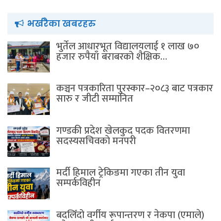
भर्खरैका खबरहरु
भुर्तेल आधारभूत विद्यालयलाई १ लाख ७०
हजार रुपैयाँ बराबरको शैक्षिक…
कञ्चन पत्रकारिता पुरस्कार–२०८३ बाट पत्रकार
सारु र जीटी सम्मानित
गण्डकी प्रदेश खेलकुद पदक वितरणमा
सदस्यसचिवकाे मनपरी
मर्दी हिमाल ट्रेकिङमा गएका तीन युवा
सम्पर्कविहीन
बदलिँदो वर्गीय रूपान्तरण र नेकपा (एमाले)