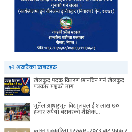
भर्खरैका खबरहरु
खेलकुद पदक वितरण छानबिन गर्न खेलकुद
पत्रकार मञ्चकाे माग
भुर्तेल आधारभूत विद्यालयलाई १ लाख ७०
हजार रुपैयाँ बराबरको शैक्षिक…
कञ्चन पत्रकारिता पुरस्कार–२०८३ बाट पत्रकार