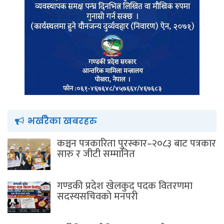
भर्खरैका खबरहरु
कञ्चन पत्रकारिता पुरस्कार–२०८३ बाट पत्रकार
सारु र जीटी सम्मानित
गण्डकी प्रदेश खेलकुद पदक वितरणमा
सदस्यसचिवकाे मनपरी