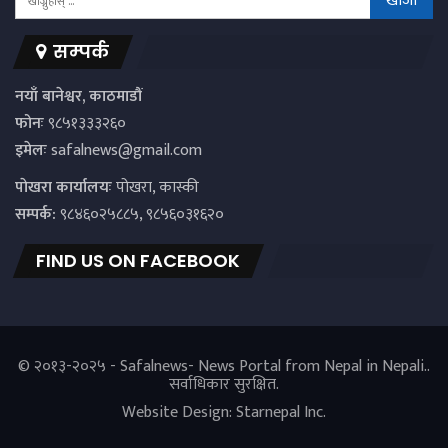
सम्पर्क
नयाँ बानेश्वर, काठमाडौं
फोनः
९८५१३३३२६०
इमेलः
safalnews@gmail.com
पाेखरा कार्यालयः
पोखरा, कास्की
सम्पर्क:
९८४६०२५८८५, ९८५६०३१६२०
FIND US ON FACEBOOK
© २०१३-२०२५ - Safalnews- News Portal from Nepal in Nepali..
सर्वाधिकार सुरक्षित.
Website Design:
Starnepal Inc.