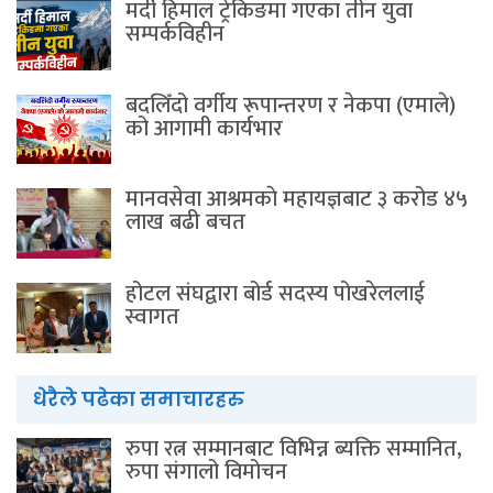
मर्दी हिमाल ट्रेकिङमा गएका तीन युवा
सम्पर्कविहीन
बदलिँदो वर्गीय रूपान्तरण र नेकपा (एमाले)
को आगामी कार्यभार
मानवसेवा आश्रमकाे‌ महायज्ञबाट ३ करोड ४५
लाख बढी बचत
होटल संघद्वारा बोर्ड सदस्य पोखरेललाई
स्वागत
धेरैले पढेका समाचारहरु
रुपा रत्न सम्मानबाट विभिन्न ब्यक्ति सम्मानित,
रुपा संगालो विमोचन