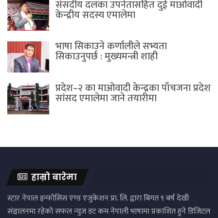
संसदीय दलका उपनेतासहित दुई माओवादी
केन्द्रीय सदस्य एमालेमा
भाषा सिकाउने कर्णालीले सभ्यता
सिकाउनुपर्छ : मुख्यमन्त्री शाही
प्रदेश–२ का माओवादी केन्द्रका पाँचजना प्रदेश
सांसद एमालेमा जाने तयारीमा
हाम्रो बारेमा
स्टार नेपाल इन्फोसिस एण्ड एजुकेशन प्रा. लि. द्वारा बिगत ९ बर्ष देखी
संञ्चालनमा रहेको सफल न्युज डट कम नेपाली भाषामा प्रकाशित हुने डिजिटल