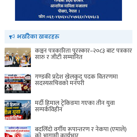
भर्खरैका खबरहरु
कञ्चन पत्रकारिता पुरस्कार–२०८३ बाट पत्रकार
सारु र जीटी सम्मानित
गण्डकी प्रदेश खेलकुद पदक वितरणमा
सदस्यसचिवकाे मनपरी
मर्दी हिमाल ट्रेकिङमा गएका तीन युवा
सम्पर्कविहीन
बदलिँदो वर्गीय रूपान्तरण र नेकपा (एमाले)
को आगामी कार्यभार