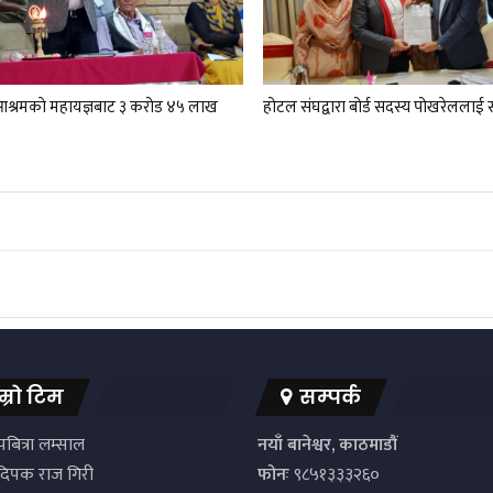
श्रमकाे‌ महायज्ञबाट ३ करोड ४५ लाख
होटल संघद्वारा बोर्ड सदस्य पोखरेललाई 
म्रो टिम
सम्पर्क
बित्रा लम्साल
नयाँ बानेश्वर, काठमाडौं
िपक राज गिरी
फोनः
९८५१३३३२६०