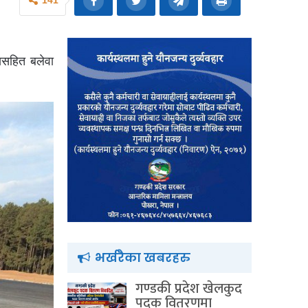
141
यसहित बलेवा
भर्खरैका खबरहरु
गण्डकी प्रदेश खेलकुद
पदक वितरणमा