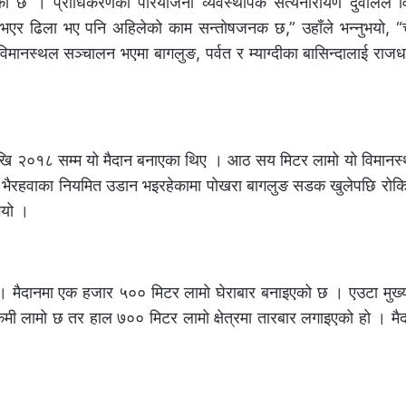
ो छ । प्राधिकरणका परियोजना व्यवस्थापक सत्यनारायण दुवालले 
भएर ढिला भए पनि अहिलेको काम सन्तोषजनक छ,” उहाँले भन्नुभयो, “च
िमानस्थल सञ्चालन भएमा बागलुङ, पर्वत र म्याग्दीका बासिन्दालाई राजध
६ देखि २०१८ सम्म यो मैदान बनाएका थिए । आठ सय मिटर लामो यो विमान
र भैरहवाका नियमित उडान भइरहेकामा पोखरा बागलुङ सडक खुलेपछि रोक
भयो ।
 मैदानमा एक हजार ५०० मिटर लामो घेराबार बनाइएको छ । एउटा मुख्य 
ी लामो छ तर हाल ७०० मिटर लामो क्षेत्रमा तारबार लगाइएको हो । मै