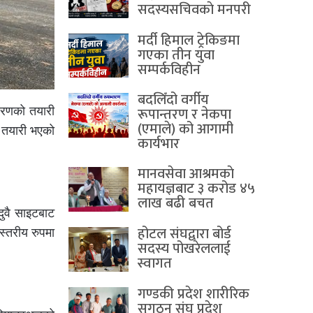
सदस्यसचिवकाे मनपरी
मर्दी हिमाल ट्रेकिङमा
गएका तीन युवा
सम्पर्कविहीन
बदलिँदो वर्गीय
रूपान्तरण र नेकपा
्तरणको तयारी
(एमाले) को आगामी
े तयारी भएको
कार्यभार
मानवसेवा आश्रमकाे‌
महायज्ञबाट ३ करोड ४५
लाख बढी बचत
दुवै साइटबाट
होटल संघद्वारा बोर्ड
स्तरीय रुपमा
सदस्य पोखरेललाई
स्वागत
गण्डकी प्रदेश शारीरिक
सुगठन संघ प्रदेश