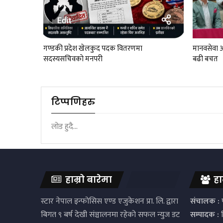
गण्डकी प्रदेश खेलकुद पदक वितरणमा
मानवसेवा आ
सदस्यसचिवकाे मनपरी
बढी बचत
टिप्पणिहरु
लोड हुदै...
हाम्रो बारेमा
हा
स्टार नेपाल इन्फोसिस एण्ड एजुकेशन प्रा. लि. द्वारा
संचालक :
प
बिगत ९ बर्ष देखी संञ्चालनमा रहेको सफल न्युज डट
सम्पादक :
द