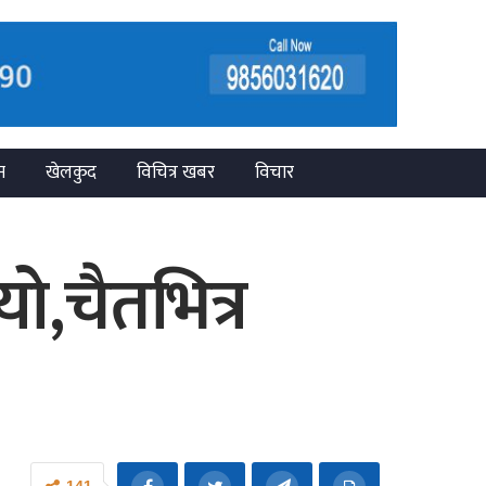
न
खेलकुद
विचित्र खबर
विचार
,चैतभित्र