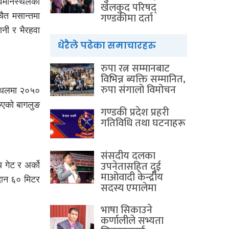
विमानस्थलको
खेलकुद परिषद्
गण्डकीमा दर्ता
ैत मसान्तमा
ानी र भैरहवा
धेरैले पढेका समाचारहरु
रुपा रत्न सम्मानबाट
विभिन्न ब्यक्ति सम्मानित,
रुपा संगालो विमोचन
स्थलमा २०५०
िएको बागलुङ
गण्डकी प्रदेश प्रहरी
गतिविधि तथा घटनाहरू
संसदीय दलका
उपनेतासहित दुई
गेट र अर्को
माओवादी केन्द्रीय
दान ६० मिटर
सदस्य एमालेमा
भाषा सिकाउने
कर्णालीले सभ्यता