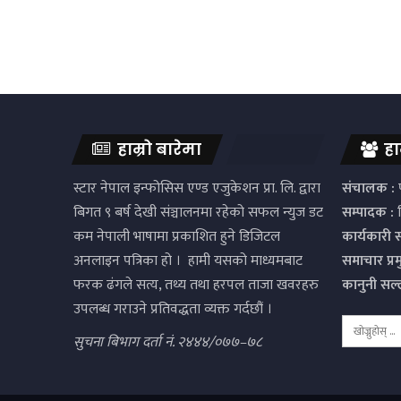
हाम्रो बारेमा
हा
स्टार नेपाल इन्फोसिस एण्ड एजुकेशन प्रा. लि. द्वारा
संचालक :
प
बिगत ९ बर्ष देखी संञ्चालनमा रहेको सफल न्युज डट
सम्पादक :
द
कम नेपाली भाषामा प्रकाशित हुने डिजिटल
कार्यकारी 
अनलाइन पत्रिका हो । हामी यसको माध्यमबाट
समाचार प्र
फरक ढंगले सत्य, तथ्य तथा हरपल ताजा खवरहरु
कानुनी सल
उपलब्ध गराउने प्रतिवद्धता व्यक्त गर्दछौं ।
सुचना बिभाग दर्ता नं. २४४४/०७७–७८