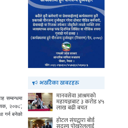
भर्खरैका खबरहरु
मानवसेवा आश्रमकाे‌
ाह सम्बन्धमा
महायज्ञबाट ३ करोड ४५
लाख बढी बचत
धेयक, २०७८’,
था गर्न बनेको
होटल संघद्वारा बोर्ड
सदस्य पोखरेललाई