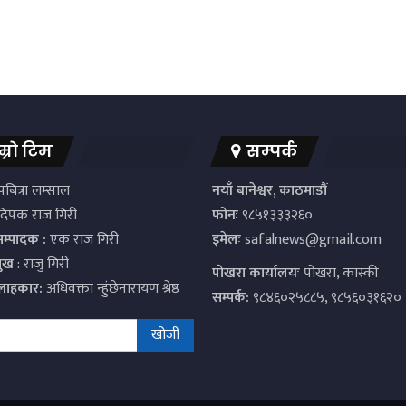
म्रो टिम
सम्पर्क
बित्रा लम्साल
नयाँ बानेश्वर, काठमाडौं
िपक राज गिरी
फोनः
९८५१३३३२६०
सम्पादक :
एक राज गिरी
इमेलः
safalnews@gmail.com
मुख
: राजु गिरी
पाेखरा कार्यालयः
पोखरा, कास्की
्लाहकार:
अधिवक्ता न्हुंछेनारायण श्रेष्ठ
सम्पर्क:
९८४६०२५८८५, ९८५६०३१६२०