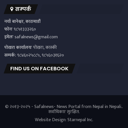
सम्पर्क
नयाँ बानेश्वर, काठमाडौं
फोनः
९८५१३३३२६०
इमेलः
safalnews@gmail.com
पाेखरा कार्यालयः
पोखरा, कास्की
सम्पर्क:
९८४६०२५८८५, ९८५६०३१६२०
FIND US ON FACEBOOK
© २०१३-२०२५ - Safalnews- News Portal from Nepal in Nepali..
सर्वाधिकार सुरक्षित.
Website Design:
Starnepal Inc.