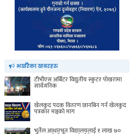
भर्खरैका खबरहरु
टीभीएस अर्बिटर विद्युतीय स्कुटर पाेखरामा
सार्वजनिक
खेलकुद पदक वितरण छानबिन गर्न खेलकुद
पत्रकार मञ्चकाे माग
भुर्तेल आधारभूत विद्यालयलाई १ लाख ७०