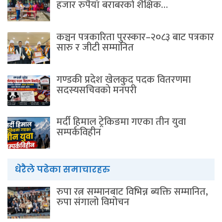
हजार रुपैयाँ बराबरको शैक्षिक…
कञ्चन पत्रकारिता पुरस्कार–२०८३ बाट पत्रकार
सारु र जीटी सम्मानित
गण्डकी प्रदेश खेलकुद पदक वितरणमा
सदस्यसचिवकाे मनपरी
मर्दी हिमाल ट्रेकिङमा गएका तीन युवा
सम्पर्कविहीन
धेरैले पढेका समाचारहरु
रुपा रत्न सम्मानबाट विभिन्न ब्यक्ति सम्मानित,
रुपा संगालो विमोचन