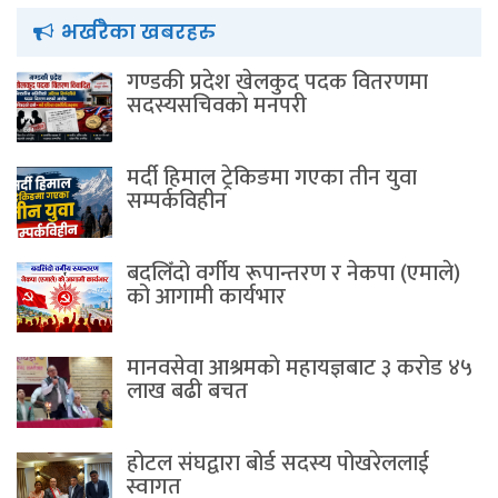
भर्खरैका खबरहरु
गण्डकी प्रदेश खेलकुद पदक वितरणमा
सदस्यसचिवकाे मनपरी
मर्दी हिमाल ट्रेकिङमा गएका तीन युवा
सम्पर्कविहीन
बदलिँदो वर्गीय रूपान्तरण र नेकपा (एमाले)
को आगामी कार्यभार
मानवसेवा आश्रमकाे‌ महायज्ञबाट ३ करोड ४५
लाख बढी बचत
होटल संघद्वारा बोर्ड सदस्य पोखरेललाई
स्वागत