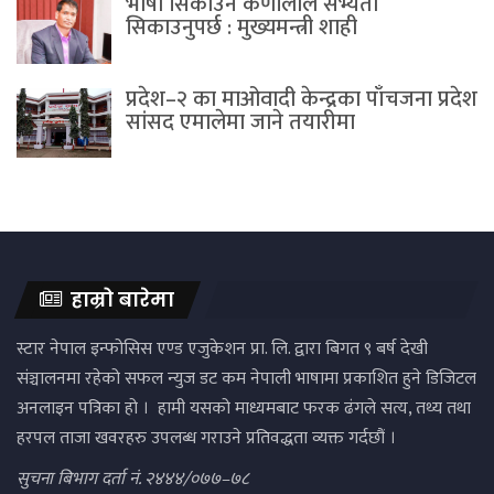
भाषा सिकाउने कर्णालीले सभ्यता
सिकाउनुपर्छ : मुख्यमन्त्री शाही
प्रदेश–२ का माओवादी केन्द्रका पाँचजना प्रदेश
सांसद एमालेमा जाने तयारीमा
हाम्रो बारेमा
स्टार नेपाल इन्फोसिस एण्ड एजुकेशन प्रा. लि. द्वारा बिगत ९ बर्ष देखी
संञ्चालनमा रहेको सफल न्युज डट कम नेपाली भाषामा प्रकाशित हुने डिजिटल
अनलाइन पत्रिका हो । हामी यसको माध्यमबाट फरक ढंगले सत्य, तथ्य तथा
हरपल ताजा खवरहरु उपलब्ध गराउने प्रतिवद्धता व्यक्त गर्दछौं ।
सुचना बिभाग दर्ता नं. २४४४/०७७–७८