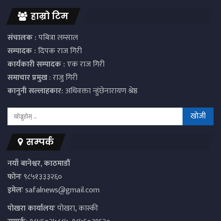
हाम्रो टिम
संचालक :
पबित्रा लम्साल
सम्पादक :
दिपक राज गिरी
कार्यकारी सम्पादक :
एक राज गिरी
समाचार प्रमुख
: राजु गिरी
कानुनी सल्लाहकार:
अधिवक्ता न्हुंछेनारायण श्रेष्ठ
सम्पर्क
नयाँ बानेश्वर, काठमाडौं
फोनः
९८५१३३३२६०
इमेलः
safalnews@gmail.com
पाेखरा कार्यालयः
पोखरा, कास्की