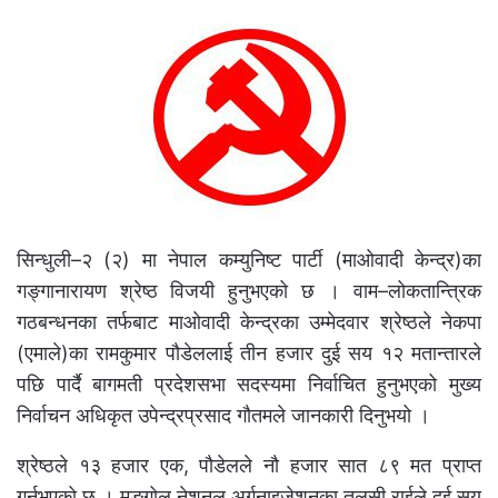
सिन्धुली–२ (२) मा नेपाल कम्युनिष्ट पार्टी (माओवादी केन्द्र)का
गङ्गानारायण श्रेष्ठ विजयी हुनुभएको छ । वाम–लोकतान्त्रिक
गठबन्धनका तर्फबाट माओवादी केन्द्रका उम्मेदवार श्रेष्ठले नेकपा
(एमाले)का रामकुमार पौडेललाई तीन हजार दुई सय १२ मतान्तारले
पछि पार्दै बागमती प्रदेशसभा सदस्यमा निर्वाचित हुनुभएको मुख्य
निर्वाचन अधिकृत उपेन्द्रप्रसाद गौतमले जानकारी दिनुभयो ।
श्रेष्ठले १३ हजार एक, पौडेलले नौ हजार सात ८९ मत प्राप्त
गर्नुभएको छ । मङ्गोल नेशनल अर्गनाइजेशनका तुलसी राईले दुई सय