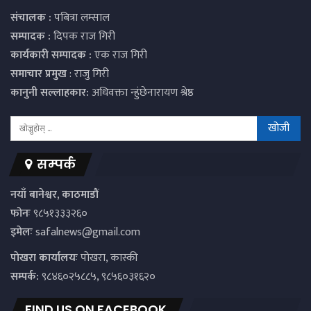
संचालक :
पबित्रा लम्साल
सम्पादक :
दिपक राज गिरी
कार्यकारी सम्पादक :
एक राज गिरी
समाचार प्रमुख
: राजु गिरी
कानुनी सल्लाहकार:
अधिवक्ता न्हुंछेनारायण श्रेष्ठ
सम्पर्क
नयाँ बानेश्वर, काठमाडौं
फोनः
९८५१३३३२६०
इमेलः
safalnews@gmail.com
पाेखरा कार्यालयः
पोखरा, कास्की
सम्पर्क:
९८४६०२५८८५, ९८५६०३१६२०
FIND US ON FACEBOOK