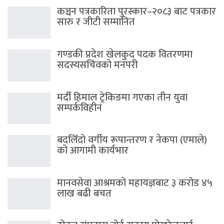
कञ्चन पत्रकारिता पुरस्कार–२०८३ बाट पत्रकार
सारु र जीटी सम्मानित
गण्डकी प्रदेश खेलकुद पदक वितरणमा
सदस्यसचिवकाे मनपरी
मर्दी हिमाल ट्रेकिङमा गएका तीन युवा
सम्पर्कविहीन
बदलिँदो वर्गीय रूपान्तरण र नेकपा (एमाले)
को आगामी कार्यभार
मानवसेवा आश्रमकाे‌ महायज्ञबाट ३ करोड ४५
लाख बढी बचत