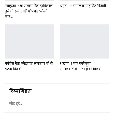
स्याङ्जा-२ मा रास्वपा नेता झविलाल
धनुषा–४: एमालेका महासेठ विजयी
डुम्रेको उम्मेदवारी घोषणा: “बोल्ने
मात्र…
कांग्रेस नेता कोइराला लगातार चौथो
अछाम–१ बाट एकीकृत
पटक विजयी
समाजवादीका नेता कुँवर विजयी
टिप्पणिहरु
लोड हुदै...