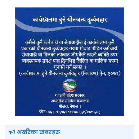
भर्खरैका खबरहरु