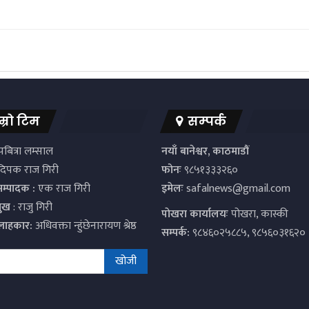
म्रो टिम
सम्पर्क
बित्रा लम्साल
नयाँ बानेश्वर, काठमाडौं
िपक राज गिरी
फोनः
९८५१३३३२६०
सम्पादक :
एक राज गिरी
इमेलः
safalnews@gmail.com
मुख
: राजु गिरी
पाेखरा कार्यालयः
पोखरा, कास्की
्लाहकार:
अधिवक्ता न्हुंछेनारायण श्रेष्ठ
सम्पर्क:
९८४६०२५८८५, ९८५६०३१६२०