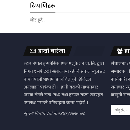
टिप्पणिहरु
लोड हुदै...
हाम्रो बारेमा
हा
स्टार नेपाल इन्फोसिस एण्ड एजुकेशन प्रा. लि. द्वारा
संचालक :
प
बिगत ९ बर्ष देखी संञ्चालनमा रहेको सफल न्युज डट
सम्पादक :
द
कम नेपाली भाषामा प्रकाशित हुने डिजिटल
कार्यकारी 
अनलाइन पत्रिका हो । हामी यसको माध्यमबाट
समाचार प्र
फरक ढंगले सत्य, तथ्य तथा हरपल ताजा खवरहरु
कानुनी सल
उपलब्ध गराउने प्रतिवद्धता व्यक्त गर्दछौं ।
सुचना बिभाग दर्ता नं. २४४४/०७७–७८