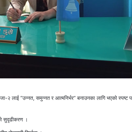
याङ्जा-२ लाई “उन्नत, समुन्नत र आत्मनिर्भर” बनाउनका लागि भएको स्पष्ट प
लको सुदृढीकरण ।