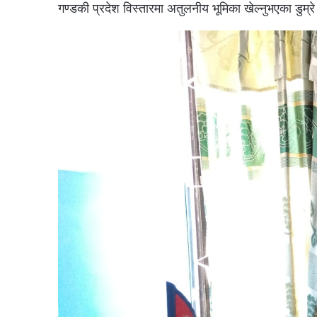
गण्डकी प्रदेश विस्तारमा अतुलनीय भूमिका खेल्नुभएका डुम्