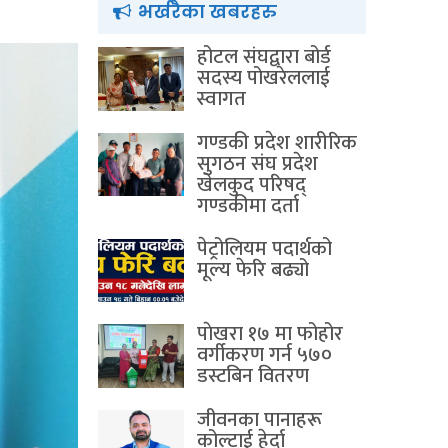
भर्खरैका खबरहरु
होटल संघद्वारा बोर्ड
सदस्य पोखरेललाई
स्वागत
गण्डकी प्रदेश शारीरिक
सुगठन संघ प्रदेश
खेलकुद परिषद्
गण्डकीमा दर्ता
पेट्रोलियम पदार्थको
मूल्य फेरि बढ्यो
पाेखरा १७ मा फोहोर
वर्गीकरण गर्न ५७०
डस्टबिन वितरण
जीवनका पानाहरू
कोल्टाई हेर्दा