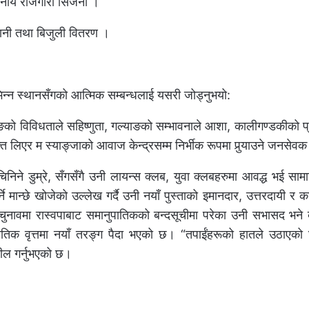
थानीय रोजगारी सिर्जना ।
नेपानी तथा बिजुली वितरण ।
 विभिन्न स्थानसँगको आत्मिक सम्बन्धलाई यसरी जोड्नुभयो:
ङको विविधताले सहिष्णुता, गल्याङको सम्भावनाले आशा, कालीगण्डकीको प्
िएर म स्याङ्जाको आवाज केन्द्रसम्म निर्भीक रूपमा पुर्‍याउने जनसेवक 
िने डुम्रे, सँगसँगै उनी लायन्स क्लब, युवा क्लबहरुमा आवद्ध भई सामाज
मान्छे खोजेको उल्लेख गर्दै उनी नयाँ पुस्ताको इमानदार, उत्तरदायी र काम 
लो चुनावमा रास्वपाबाट समानुपातिकको बन्दसूचीमा परेका उनी सभासद भने
ीतिक वृत्तमा नयाँ तरङ्ग पैदा भएको छ। “तपाईंहरूको हातले उठाएको घ
पील गर्नुभएको छ।