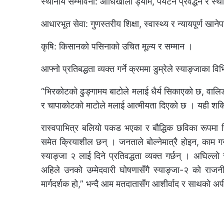
स्थानीय सम्भावना: आँधिखोला ड्याम, पर्यटन प्रवर्द्धन र स्
आधारभूत सेवा: गुणस्तरीय शिक्षा, स्वास्थ्य र न्यायपूर्ण खा
कृषि: किसानको पसिनाको उचित मूल्य र सम्मान ।
आफ्नो प्रतिबद्धता व्यक्त गर्ने क्रममा डुम्रेले स्याङ्जाका
“भिरकोटको ढुङ्गामय बाटोले मलाई धैर्य सिकाएको छ, वालि
र चापाकोटको माटोले मलाई आत्मीयता दिएको छ । यही शक्ति ल
रास्वपाभित्र बलियो पकड भएका र बौद्धिक छविका रूपमा चिन
समेत क्रियाशील छन् । जनताले बोल्नेमात्रै होइन, काम गर्ने 
स्याङ्जा २ लाई दिने प्रतिवद्धता व्यक्त गर्छन् । अघिल्
अहिले उनकाे उम्मेदवारी घोषणासँगै स्याङ्जा-२ को राजन
मार्गदर्शक हो,” भन्दै आम मतदातासँग आशीर्वाद र साथको अ