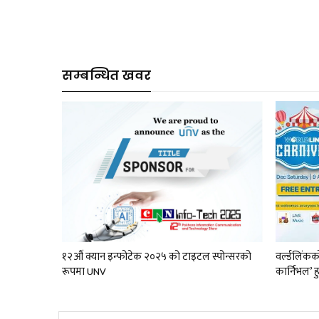
सम्बन्धित खवर
१२औं क्यान इन्फोटेक २०२५ को टाइटल स्पोन्सरको
वर्ल्डलिंक
रूपमा UNV
कार्निभल’ हु